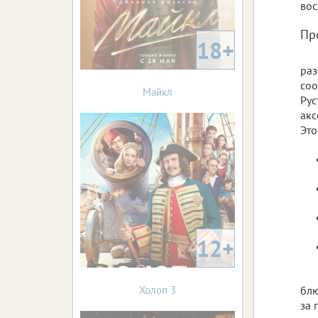
вос
Пр
18+
раз
соо
Майкл
Рус
акс
Это
12+
Холоп 3
блю
за 