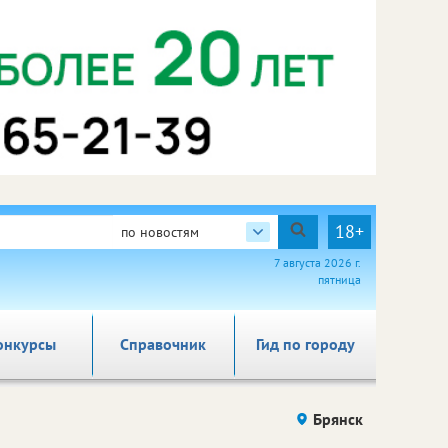
18+
по новостям
7 августа 2026 г.
пятница
онкурсы
Справочник
Гид по городу
Брянск