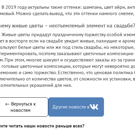
В 2019 году актуальны такие оттенки: шампань, цвет айри, ант
мовый. Можно сделать вывод, что эти оттенки намного смелее,
чему живые цветы – неотъемлемый элемент на свадьбе
Живые цветы придадут праздничному торжеству особой изюми
ет в восторге если на свадьбе увидит живые, пахнущие и аром
ользуют белые цветы или же под стиль свадьбы, но некоторые,
периментировать, поэтому заказывают цветочные композиции
м. При этом, многие шикуют и осуществляют заказы из-за гран
 готовые цветочные композиции, которые могут невероятно д
емонию и само торжество. Естественно, что ценовая политика 
лючительно от количества цветов, от сложности их установки, 
олнительных украшений для них.
← Вернуться к
Другие новости в
новостям
ите читать наши новости раньше всех?