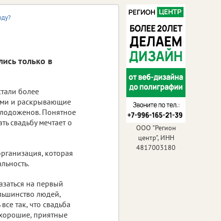
оду?
лись только в
стали более
ыми и раскрывающие
олодоженов. Понятное
ть свадьбу мечтает о
ООО "Регион
центр", ИНН
4817003180
рганизация, которая
льность.
азаться на первый
ольшинство людей,
все так, что свадьба
о хорошие, приятные