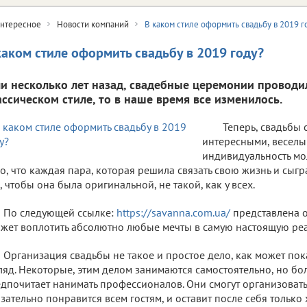
нтересное
Новости компаний
В каком стиле оформить свадьбу в 2019 г
каком стиле оформить свадьбу в 2019 году?
ли несколько лет назад, свадебные церемонии проводи
ассическом стиле, то в наше время все изменилось.
Теперь, свадьбы 
интересными, весел
индивидуальность м
о, что каждая пара, которая решила связать свою жизнь и сыгра
, чтобы она была оригинальной, не такой, как у всех.
По следующей ссылке:
https://savanna.com.ua/
представлена о
жет воплотить абсолютно любые мечты в самую настоящую реа
Организация свадьбы не такое и простое дело, как может пок
ляд. Некоторые, этим делом занимаются самостоятельно, но б
дпочитает нанимать профессионалов. Они смогут организовать 
зательно понравится всем гостям, и оставит после себя тольк