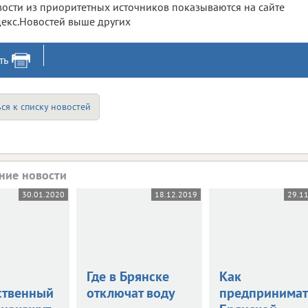
ости из приоритетных источников показываются на сайте
екс.Новостей выше других
ть
ся к списку новостей
ние новости
30.01.2020
18.12.2019
29.1
Где в Брянске
Как
ственный
отключат воду
предпринимат