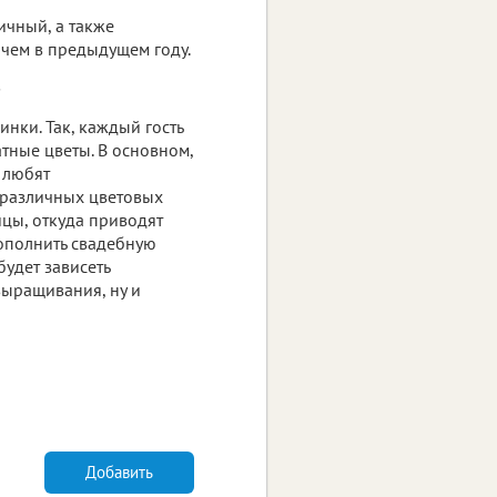
ичный, а также
 чем в предыдущем году.
?
нки. Так, каждый гость
атные цветы. В основном,
 любят
 различных цветовых
ицы, откуда приводят
ополнить свадебную
будет зависеть
выращивания, ну и
Добавить