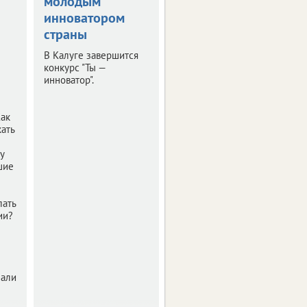
молодым
прошла пресс-
инноватором
конференция
страны
"РИФ-Воронеж
2019"
В Калуге завершится
конкурс "Ты —
Мероприятие было
инноватор".
посвящено деловой
программе и этапам
подготовки фестиваля
Как
интернет-технологий.
ать
у
шие
лать
ии?
нали