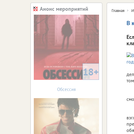
Анонс мероприятий
Главная
И
В 
Ес
кл
18+
дел
том
Обсессия
смо
взг
пре
обя