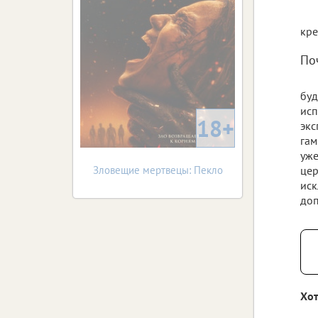
кре
По
буд
исп
18+
экс
гам
уже
Зловещие мертвецы: Пекло
цер
иск
доп
Хот