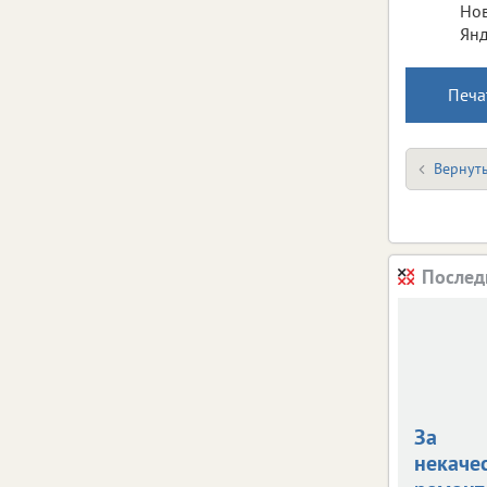
Нов
Янд
Печа
Вернуть
Послед
За
некаче