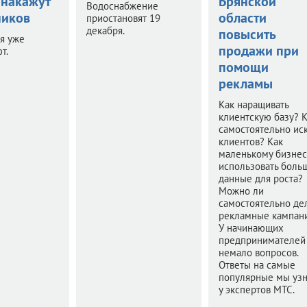
 накажут
Брянской
Водоснабжение
иков
области
приостановят 19
декабря.
повысить
я уже
продажи при
т.
помощи
рекламы
Как наращивать
клиентскую базу? 
самостоятельно иск
клиентов? Как
маленькому бизнес
использовать боль
данные для роста?
Можно ли
самостоятельно де
рекламные кампан
У начинающих
предпринимателей
немало вопросов.
Ответы на самые
популярные мы уз
у экспертов МТС.