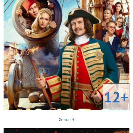
12+
Холоп 3