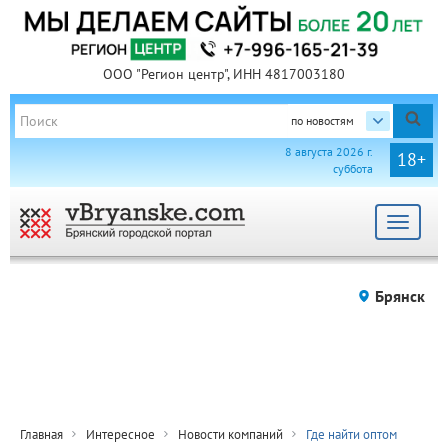
ООО "Регион центр", ИНН 4817003180
по новостям
8 августа 2026 г.
18+
суббота
Toggle
navigat
Брянск
Главная
Интересное
Новости компаний
Где найти оптом