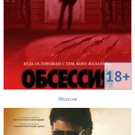
18+
Обсессия