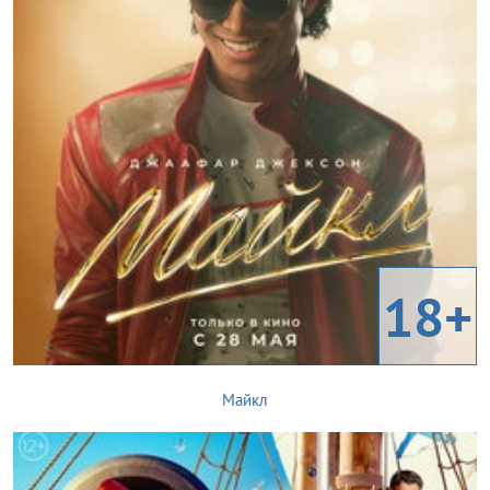
18+
Майкл