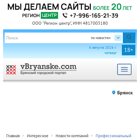
ООО "Регион центр", ИНН 4817003180
по новостям
6 августа 2026 г.
18+
четверг
Toggle
navigat
Брянск
Главная
Интересное
Новости компаний
Профессиональный