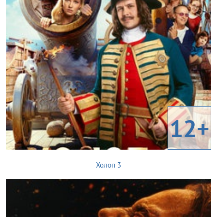
12+
Холоп 3