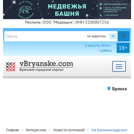
Реклама: ООО "Медведик", ИНН 3200007256
по новостям
8 августа 2026 г.
18+
суббота
Toggle
navigat
Брянск
Главная
Интересное
Новости компаний
На Калининградском