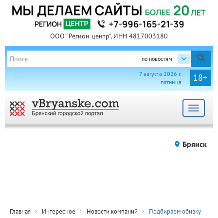
ООО "Регион центр", ИНН 4817003180
по новостям
7 августа 2026 г.
18+
пятница
Toggle
navigat
Брянск
Главная
Интересное
Новости компаний
Подбираем обивку