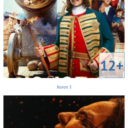
12+
Холоп 3