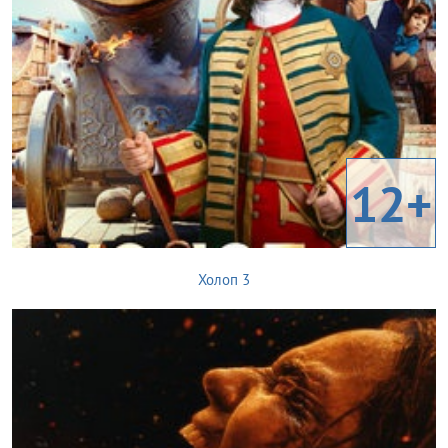
12+
Холоп 3