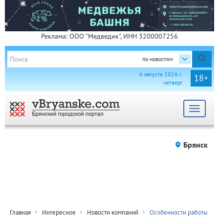
Реклама: ООО "Медведик", ИНН 3200007256
по новостям
6 августа 2026 г.
18+
четверг
Toggle
navigat
Брянск
Главная
Интересное
Новости компаний
Особенности работы