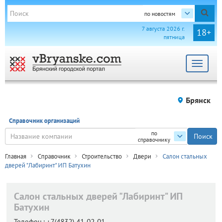
по новостям
7 августа 2026 г.
18+
пятница
Toggle
navigat
Брянск
Справочник организаций
по
справочнику
Главная
Справочник
Строительство
Двери
Салон стальных
дверей "Лабиринт" ИП Батухин
Салон стальных дверей "Лабиринт" ИП
Батухин
Телефон.:
+7(4832) 41-02-01