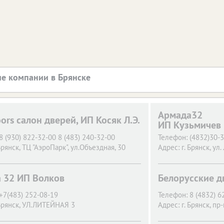
е компании в Брянске
Армада32
oors салон дверей, ИП Косяк Л.Э.
ИП Кузьмичев 
8 (930) 822-32-00 8 (483) 240-32-00
Телефон:
(4832)30-3
Брянск,
ТЦ "​АэроПарк", ул.​Объездная, 30
Адрес:
г. Брянск,
ул.
 32 ИП Волков
Белорусские д
+7(483) 252-08-19
Телефон:
8 (4832) 6
Брянск,
УЛ.ЛИТЕЙНАЯ 3
Адрес:
г. Брянск,
пр-