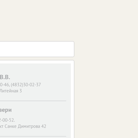
В.В.
0-46, (4832)30-02-37
 Литейная 3
вери
2-00-52.
кт Санке Димитрова 42