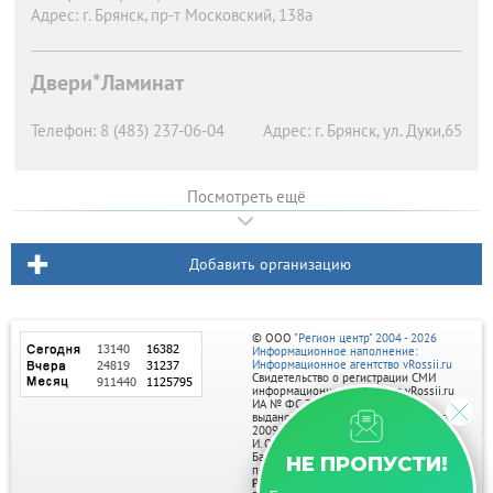
Адрес:
г. Брянск,
пр-т Московский, 138а
Двери*Ламинат
Телефон:
8 (483) 237-06-04
Адрес:
г. Брянск,
ул. Дуки,65
Посмотреть ещё
Добавить организацию
© ООО
"Регион центр" 2004 - 2026
Информационное наполнение:
Информационное агентство vRossii.ru
Свидетельство о регистрации СМИ
информационного агентства vRossii.ru
ИА № ФС 77‑35502
выдано РОСКОМНАДЗОРом 04 марта
2009г.
И. О. Главного редактора Нарыков А. Н.
Баннеры на портале размещаются на
НЕ ПРОПУСТИ!
правах рекламы.
Реклама на портале: