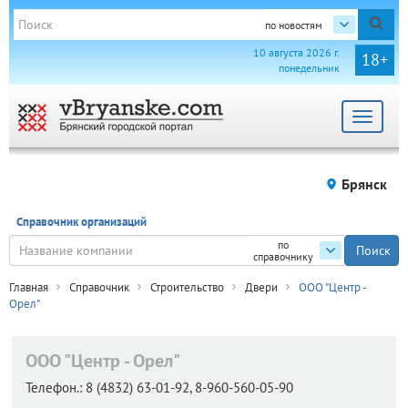
по новостям
10 августа 2026 г.
18+
понедельник
Toggle
navigat
Брянск
Справочник организаций
по
справочнику
Главная
Справочник
Строительство
Двери
ООО "Центр -
Орел"
ООО "Центр - Орел"
Телефон.:
8 (4832) 63-01-92, 8-960-560-05-90