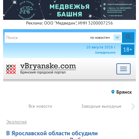
Реклама: ООО "Медведик", ИНН 3200007256
по новостям
10 августа 2026 г.
18+
понедельник
Toggle
navigat
Брянск
Все новости
Заводные выходные
Экология
В Ярославской области обсудили