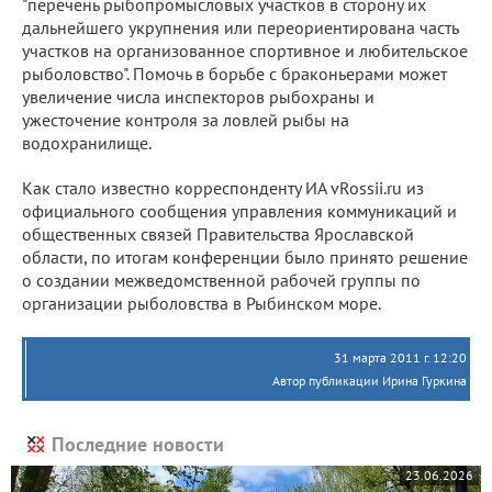
"перечень рыбопромысловых участков в сторону их
дальнейшего укрупнения или переориентирована часть
участков на организованное спортивное и любительское
рыболовство". Помочь в борьбе с браконьерами может
увеличение числа инспекторов рыбохраны и
ужесточение контроля за ловлей рыбы на
водохранилище.
Как стало известно корреспонденту ИА vRossii.ru из
официального сообщения управления коммуникаций и
общественных связей Правительства Ярославской
области, по итогам конференции было принято решение
о создании межведомственной рабочей группы по
организации рыболовства в Рыбинском море.
31 марта 2011 г. 12:20
Автор публикации Ирина Гуркина
Последние новости
23.06.2026