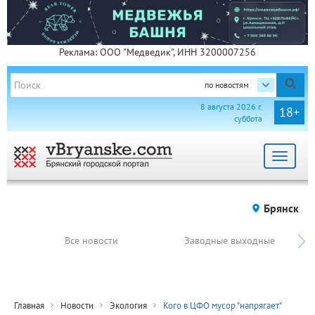
Реклама: ООО "Медведик", ИНН 3200007256
по новостям
8 августа 2026 г.
18+
суббота
Toggle
navigat
Брянск
Все новости
Заводные выходные
Главная
Новости
Экология
Кого в ЦФО мусор "напрягает"