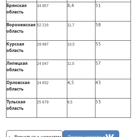
Брянская
8,4
51
34 857
область
Воронежская
58
52 216
11,7
область
Курская
55
29 997
10,5
область
Липецкая
57
24 047
11,5
область
Орловская
4,5
43
24 652
область
Тульская
53
25 679
9,5
область
← Вернуться к новостям
Другие новости в