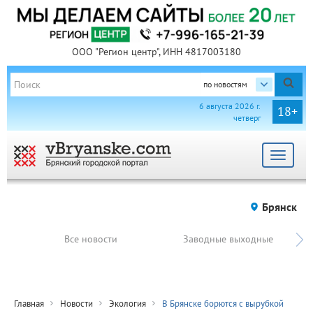
ООО "Регион центр", ИНН 4817003180
по новостям
6 августа 2026 г.
18+
четверг
Toggle
navigat
Брянск
Все новости
Заводные выходные
Главная
Новости
Экология
В Брянске борются с вырубкой