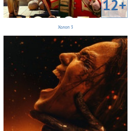
12+
Холоп 3