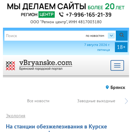
ООО "Регион центр", ИНН 4817003180
по новостям
7 августа 2026 г.
18+
пятница
Toggle
navigat
Брянск
Все новости
Заводные выходные
Экология
На станции обезжелезивания в Курске