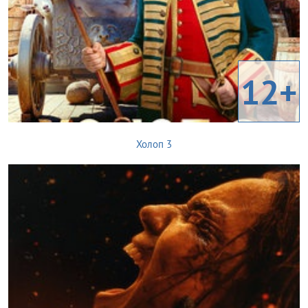
12+
Холоп 3