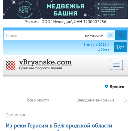
Реклама: ООО "Медведик", ИНН 3200007256
по новостям
8 августа 2026 г.
18+
суббота
Toggle
navigat
Брянск
Все новости
Заводные выходные
Экология
Из реки Герасим в Белгородской области