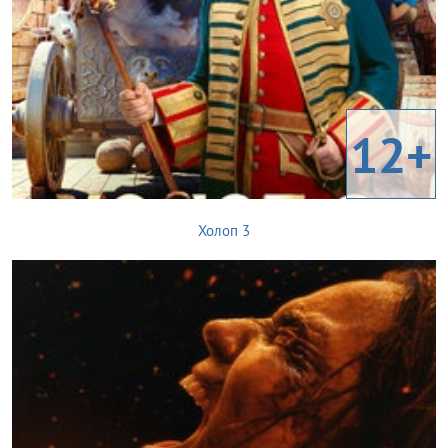
12+
Холоп 3