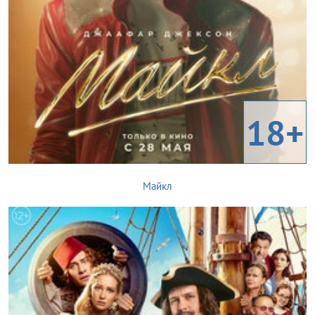
18+
Майкл