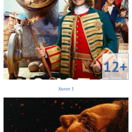
12+
Холоп 3