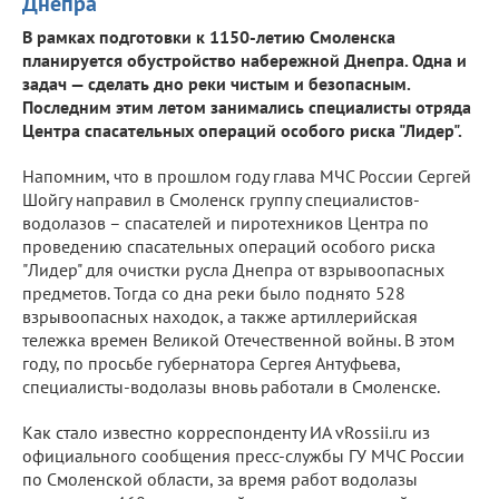
Днепра
В рамках подготовки к 1150-летию Смоленска
планируется обустройство набережной Днепра. Одна и
задач — сделать дно реки чистым и безопасным.
Последним этим летом занимались специалисты отряда
Центра спасательных операций особого риска "Лидер".
Напомним, что в прошлом году глава МЧС России Сергей
Шойгу направил в Смоленск группу специалистов-
водолазов – спасателей и пиротехников Центра по
проведению спасательных операций особого риска
"Лидер" для очистки русла Днепра от взрывоопасных
предметов. Тогда со дна реки было поднято 528
взрывоопасных находок, а также артиллерийская
тележка времен Великой Отечественной войны. В этом
году, по просьбе губернатора Сергея Антуфьева,
специалисты-водолазы вновь работали в Смоленске.
Как стало известно корреспонденту ИА vRossii.ru из
официального сообщения пресс-службы ГУ МЧС России
по Смоленской области, за время работ водолазы