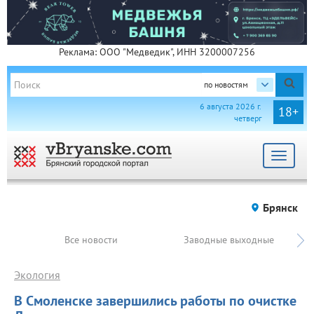
Реклама: ООО "Медведик", ИНН 3200007256
по новостям
6 августа 2026 г.
18+
четверг
Toggle
navigat
Брянск
Все новости
Заводные выходные
Экология
В Смоленске завершились работы по очистке