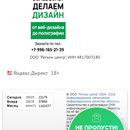
ООО "Регион центр", ИНН 4817003180
Яндекс.Директ
© ООО
"Регион центр" 2004 - 2026
Информационное наполнение:
Информационное агентство vRossii.ru
Свидетельство о регистрации СМИ
информационного агентства vRossii.ru
ИА № ФС 77‑35502
выдано РОСКОМНАДЗОРом 04 марта
2009г.
И. О. Главного редактора Нарыков А. Н.
Баннеры на портале размещаются на
НЕ ПРОПУСТИ!
правах рекламы.