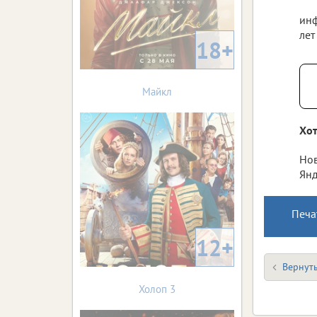
инф
лет
18+
Майкл
Хот
Нов
Янд
Печа
12+
Вернуть
Холоп 3