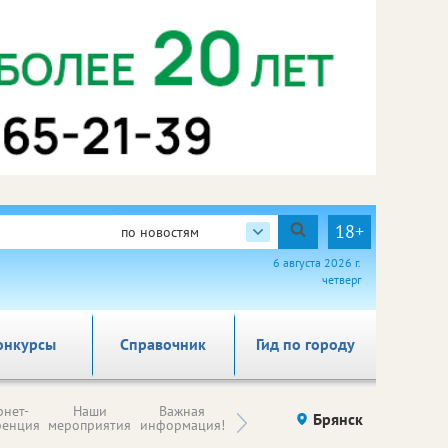
18+
по новостям
6 августа 2026 г.
четверг
онкурсы
Справочник
Гид по городу
Н
рнет-
Наши
Важная
Происшествия
Брянск
Здоровье
комп
ренция
мероприятия
информация!
п
ре