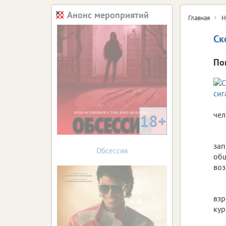
Анонс мероприятий
Главная
Н
Ск
По
чел
18+
зап
Обсессия
общ
воз
взр
кур