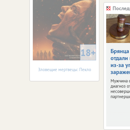
Послед
18+
Брянца
отдали 
из-за у
Зловещие мертвецы: Пекло
зараже
Мужчина 
диагноз о
несоверш
партнерш