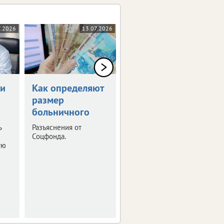
7.2026
13.07.2026
06.07.2026
чи
Как определяют
Диспансеризация
размер
спасла жизнь
больничного
брянцу
ь
Разъяснения от
В областном
Соцфонда.
депздраве поделились
ую
вдохновляющей
истории, напомнив, что
внимание к своему
здоровью может
спасти жизнь.