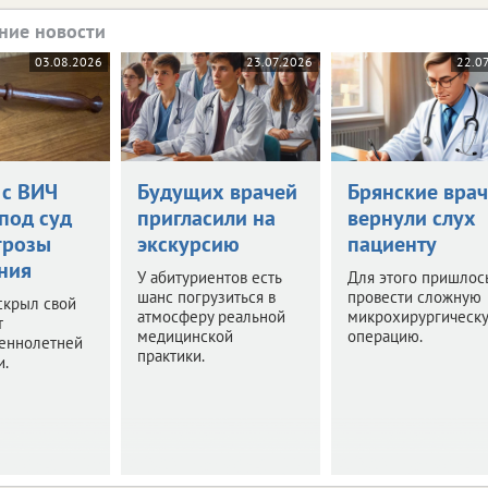
ние новости
03.08.2026
23.07.2026
22.0
 с ВИЧ
Будущих врачей
Брянские вра
под суд
пригласили на
вернули слух
грозы
экскурсию
пациенту
ния
У абитуриентов есть
Для этого пришлос
шанс погрузиться в
провести сложную
скрыл свой
атмосферу реальной
микрохирургическ
т
медицинской
операцию.
еннолетней
практики.
и.