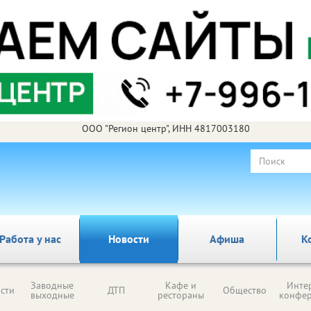
ООО "Регион центр", ИНН 4817003180
Работа у нас
Новости
Афиша
К
Заводные
Кафе и
Инте
сти
ДТП
Общество
выходные
рестораны
конфе