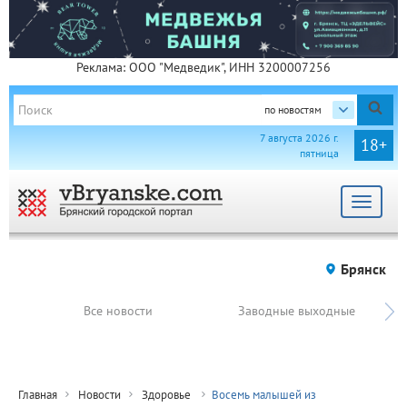
Реклама: ООО "Медведик", ИНН 3200007256
по новостям
7 августа 2026 г.
18+
пятница
Toggle
navigat
Брянск
Все новости
Заводные выходные
Главная
Новости
Здоровье
Восемь малышей из