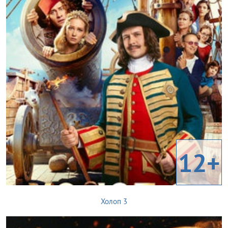
12+
Холоп 3