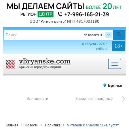
ООО "Регион центр", ИНН 4817003180
по новостям
8 августа 2026 г.
18+
суббота
Toggle
navigat
Брянск
Все новости
Заводные выходные
Главная
Новости
Политика
Читатели ИА vRossii.ru не пустят