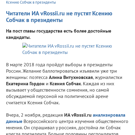
Ксению Собчак в президенты
Читатели ИА vRossii.ru не пустят Ксению
Собчак в президенты
На пост главы государства есть более достойные
кандидаты.
В марте 2018 года пройдут выборы в президенты
России. Желание баллотироваться изъявили уже три
женщины: поэтесса
Алина Витухновская
, журналистки
Екатерина Гордон
и
Ксения Собчак
. Каждая из них
вызывает у общественности сомнения, но самой
обсуждаемой персоной на политической арене
считается Ксения Собчак.
Вчера, 2 ноября, редакция
ИА vRossii.ru
анализировала
данные
Всероссийского центра изучения общественного
мнения. Он спрашивал у россиян, достойна ли Собчак
кресла президента. Больше половины респондентов