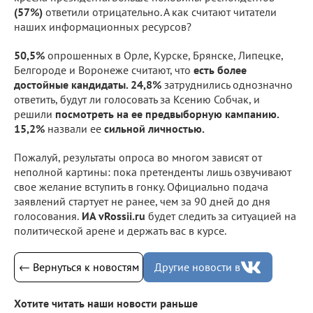
(57%)
ответили отрицательно. А как считают читатели
наших информационных ресурсов?
50,5%
опрошенных в Орле, Курске, Брянске, Липецке,
Белгороде и Воронеже считают, что
есть более
достойные кандидаты. 24,8%
затруднились однозначно
ответить, будут ли голосовать за Ксению Собчак, и
решили
посмотреть на ее предвыборную кампанию.
15,2%
назвали ее
сильной личностью.
Пожалуй, результаты опроса во многом зависят от
неполной картины: пока претенденты лишь озвучивают
свое желание вступить в гонку. Официально подача
заявлений стартует не ранее, чем за 90 дней до дня
голосования.
ИА vRossii.ru
будет следить за ситуацией на
политической арене и держать вас в курсе.
← Вернуться к новостям
Другие новости в
Хотите читать наши новости раньше