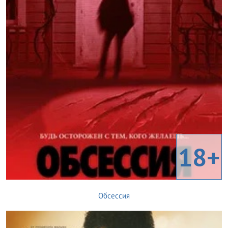
18+
Обсессия