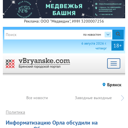
Реклама: ООО "Медведик", ИНН 3200007256
по новостям
6 августа 2026 г.
18+
четверг
Toggle
navigat
Брянск
Все новости
Заводные выходные
Политика
Информатизацию Орла обсудили на