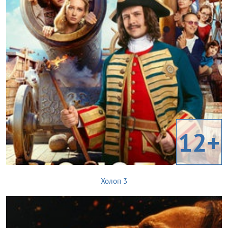
12+
Холоп 3