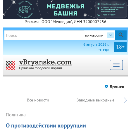
Реклама: ООО "Медведик", ИНН 3200007256
по новостям
6 августа 2026 г.
18+
четверг
Toggle
navigat
Брянск
Все новости
Заводные выходные
Политика
О противодействии коррупции