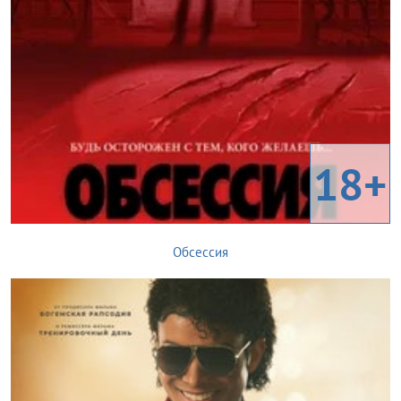
18+
Обсессия