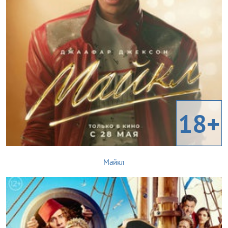
18+
Майкл