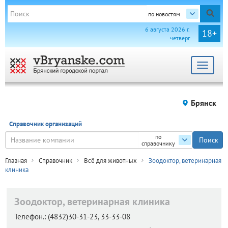
по новостям
6 августа 2026 г.
18+
четверг
Toggle
navigat
Брянск
Справочник организаций
по
справочнику
Главная
Справочник
Всё для животных
Зоодоктор, ветеринарная
клиника
Зоодоктор, ветеринарная клиника
Телефон.:
(4832)30-31-23, 33-33-08