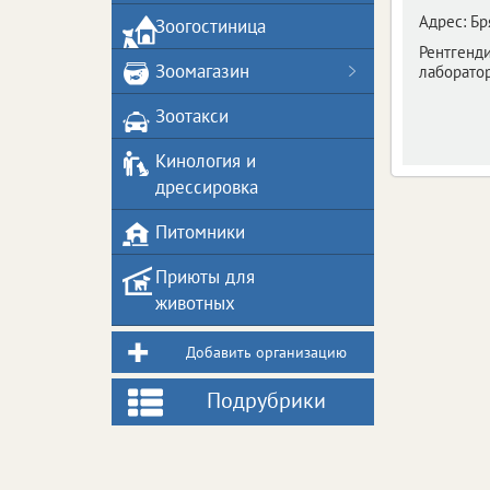
Адрес:
Бр
Зоогостиница
Рентгенди
Зоомагазин
лаборатор
Зоотакси
Кинология и
дрессировка
Питомники
Приюты для
животных
Добавить организацию
Подрубрики