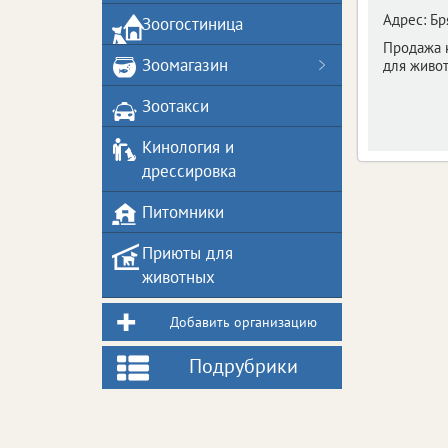
Адрес:
Бр
Зоогостиница
Продажа к
Зоомагазин
для живо
Зоотакси
Кинология и
дрессировка
Питомники
Приюты для
животных
Добавить организацию
Подрубрики