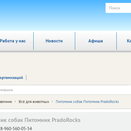
Работа у нас
Новости
Афиша
К
организаций
авочник
Всё для животных
Питомник собак Питомник PradoRocks
ик собак Питомник PradoRocks
8-960-560-05-54