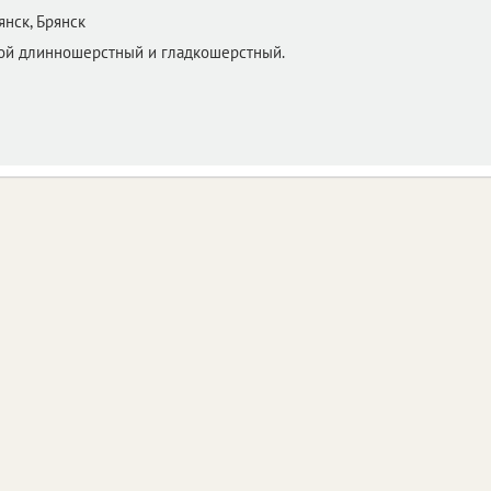
янск,
Брянск
той длинношерстный и гладкошерстный.