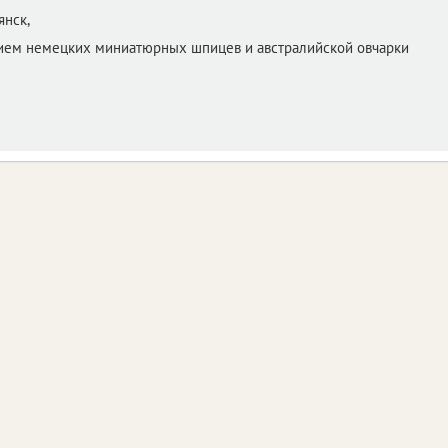
янск,
ием немецких миниатюрных шпицев и австралийской овчарки