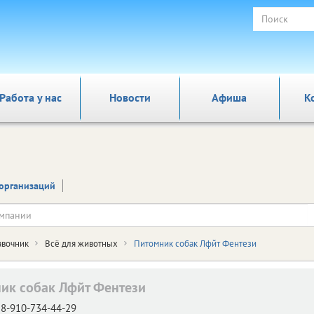
Работа у нас
Новости
Афиша
К
организаций
авочник
Всё для животных
Питомник собак Лфйт Фентези
ик собак Лфйт Фентези
8-910-734-44-29