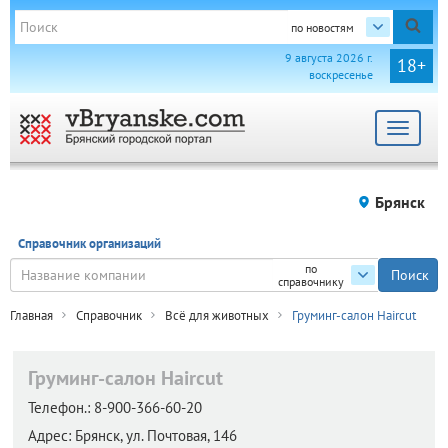
по новостям
9 августа 2026 г.
18+
воскресенье
Toggle
navigat
Брянск
Справочник организаций
по
справочнику
Главная
Справочник
Всё для животных
Груминг-салон Haircut
Груминг-салон Haircut
Телефон.:
8-900-366-60-20
Адрес:
Брянск,
ул. Почтовая, 146