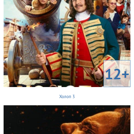
12+
Холоп 3