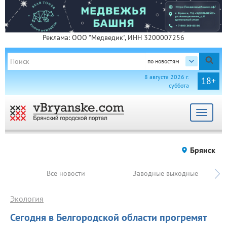
Реклама: ООО "Медведик", ИНН 3200007256
по новостям
8 августа 2026 г.
18+
суббота
Toggle
navigat
Брянск
Все новости
Заводные выходные
Экология
Сегодня в Белгородской области прогремят