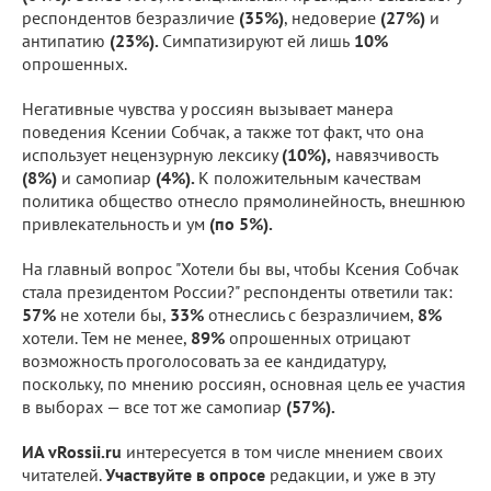
респондентов безразличие
(35%)
, недоверие
(27%)
и
антипатию
(23%).
Симпатизируют ей лишь
10%
опрошенных.
Негативные чувства у россиян вызывает манера
поведения Ксении Собчак, а также тот факт, что она
использует нецензурную лексику
(10%),
навязчивость
(8%)
и самопиар
(4%).
К положительным качествам
политика общество отнесло прямолинейность, внешнюю
привлекательность и ум
(по 5%).
На главный вопрос "Хотели бы вы, чтобы Ксения Собчак
стала президентом России?" респонденты ответили так:
57%
не хотели бы,
33%
отнеслись с безразличием,
8%
хотели. Тем не менее,
89%
опрошенных отрицают
возможность проголосовать за ее кандидатуру,
поскольку, по мнению россиян, основная цель ее участия
в выборах — все тот же самопиар
(57%).
ИА vRossii.ru
интересуется в том числе мнением своих
читателей.
Участвуйте в опросе
редакции, и уже в эту