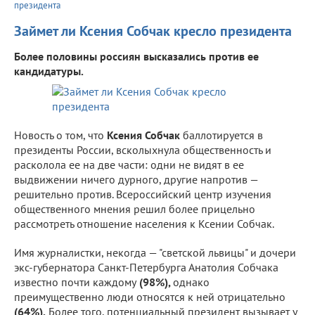
президента
Займет ли Ксения Собчак кресло президента
Более половины россиян высказались против ее
кандидатуры.
Новость о том, что
Ксения Собчак
баллотируется в
президенты России, всколыхнула общественность и
расколола ее на две части: одни не видят в ее
выдвижении ничего дурного, другие напротив —
решительно против. Всероссийский центр изучения
общественного мнения решил более прицельно
рассмотреть отношение населения к Ксении Собчак.
Имя журналистки, некогда — "светской львицы" и дочери
экс-губернатора Санкт-Петербурга Анатолия Собчака
известно почти каждому
(98%),
однако
преимущественно люди
относятся к ней отрицательно
(64%).
Более того, потенциальный президент вызывает у