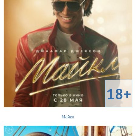
18+
Майкл