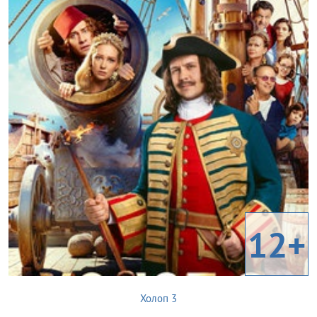
12+
Холоп 3