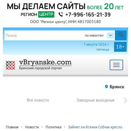
ООО "Регион центр", ИНН 4817003180
по новостям
7 августа 2026 г.
18+
пятница
Toggle
navigat
Брянск
Все новости
Заводные выходные
Главная
Новости
Политика
Займет ли Ксения Собчак кресло