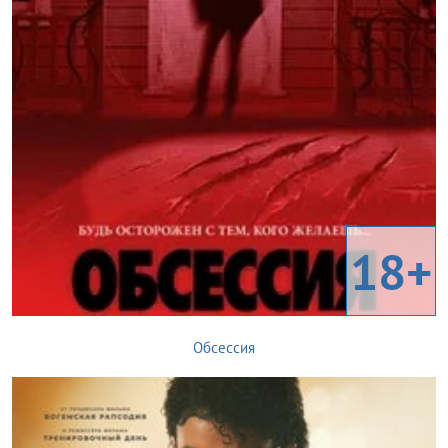
18+
Обсессия