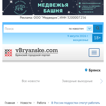
Реклама: ООО "Медведик", ИНН 3200007256
по новостям
9 августа 2026 г.
18+
воскресенье
Toggle
navigat
Брянск
Все новости
Заводные выходные
Главная
Новости
Работа
В России подростки смогут работать