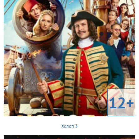
12+
Холоп 3