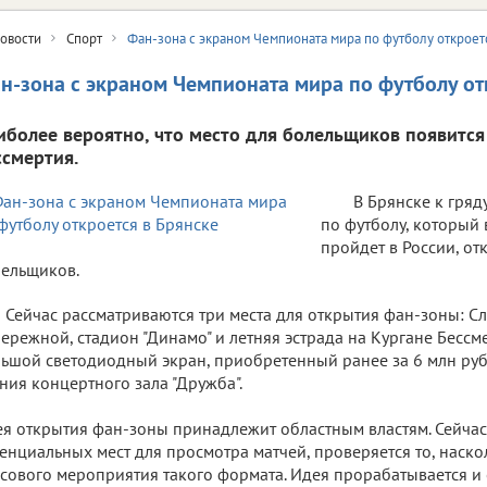
овости
Спорт
Фан-зона с экраном Чемпионата мира по футболу откроет
н-зона с экраном Чемпионата мира по футболу от
иболее вероятно, что место для болельщиков появится
ссмертия.
В Брянске к гря
по футболу, который
пройдет в России, от
лельщиков.
Сейчас рассматриваются три места для открытия фан-зоны: С
ережной, стадион "Динамо" и летняя эстрада на Кургане Бессм
ьшой светодиодный экран, приобретенный ранее за 6 млн руб
ния концертного зала "Дружба".
я открытия фан-зоны принадлежит областным властям. Сейчас
енциальных мест для просмотра матчей, проверяется то, наск
сового мероприятия такого формата. Идея прорабатывается и