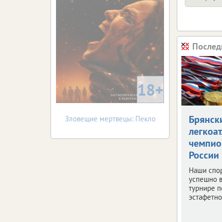
Послед
18+
Брянск
Зловещие мертвецы: Пекло
легкоат
чемпи
России
Наши спо
успешно 
турнире п
эстафетно