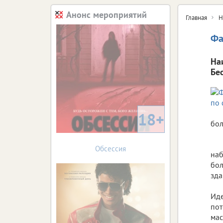
Анонс мероприятий
Главная
Н
Фа
На
Бе
18+
бо
Обсессия
наб
бол
зда
Иде
пот
мас