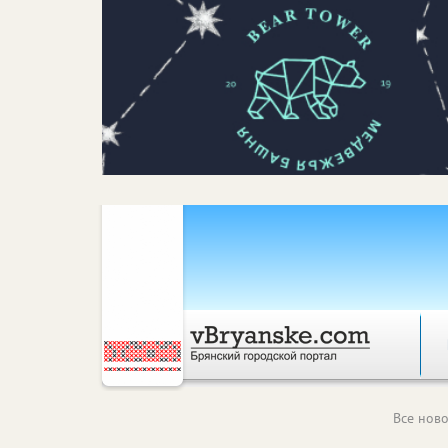
Все ново