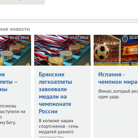
ние новости
05.08.2026
27.07.2026
20.0
ие
Брянские
Испания -
леты –
легкоатлеты
чемпион мира
оны
завоевали
Финал, который ре
медали на
один удар.
чемпионате
ртсмены
России
выступили на
о
В копилке наших
му бегу.
спортсменов - семь
медалей разного
достоинства.