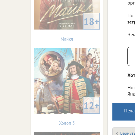
орг
По
18+
эст
Чем
Майкл
Хот
Нов
Янд
12+
Печа
Холоп 3
Вернуть