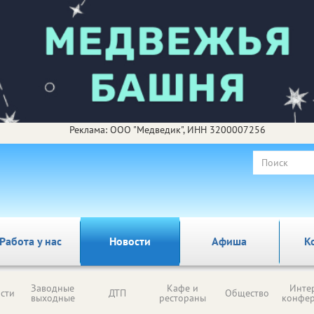
Реклама: ООО "Медведик", ИНН 3200007256
Работа у нас
Новости
Афиша
К
Заводные
Кафе и
Инте
сти
ДТП
Общество
выходные
рестораны
конфе