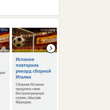
7.2026
15.07.2026
13.07.2026
Испания
Брянские
повторила
легкоатлеты
рекорд сборной
завоевали пять
шил
Италии
медалей в
Смоленске
Сборная Испании
продлила свою
Четыре из них –
беспроигрышную
золотые.
серию, обыграв
Францию.