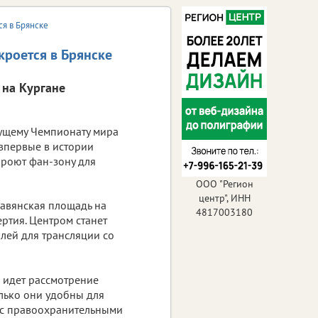
ся в Брянске
кроется в Брянске
 на Кургане
дущему Чемпионату мира
 впервые в истории
кроют фан-зону для
ООО "Регион
центр", ИНН
лавянская площадь на
4817003180
ертия. Центром станет
лей для трансляции со
 идет рассмотрение
олько они удобны для
 с правоохранительными