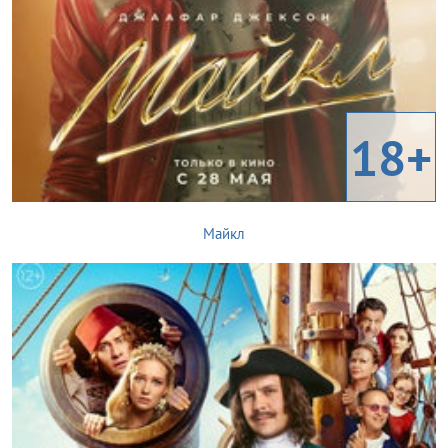
18+
Майкл