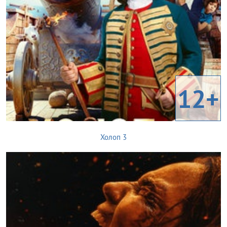
12+
Холоп 3