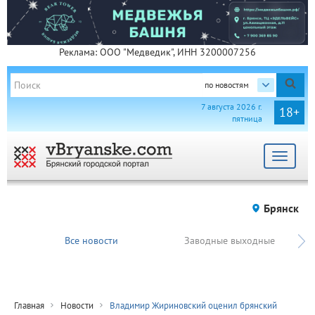
Реклама: ООО "Медведик", ИНН 3200007256
по новостям
7 августа 2026 г.
18+
пятница
Toggle
navigat
Брянск
Все новости
Заводные выходные
Главная
Новости
Владимир Жириновский оценил брянский