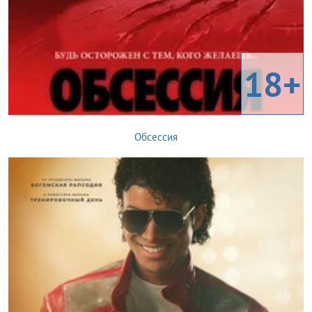
18+
Обсессия