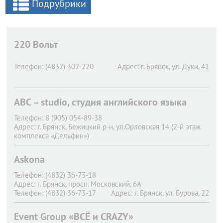
Подрубрики
220 Вольт
Телефон:
(4832) 302-220
Адрес:
г. Брянск,
ул. Дуки, 41
ABC – studio, студия английского языка
Телефон:
8 (905) 054-89-38
Адрес:
г. Брянск,
Бежицкий р-н, ул.Орловская 14 (2-й этаж
комплекса «Дельфин»)
Askona
Телефон:
(4832) 36-73-18
Адрес:
г. Брянск,
просп. Московский, 6А
Телефон:
(4832) 36-73-17
Адрес:
г. Брянск,
ул. Бурова, 22
Телефон:
(4832) 36-73-14
Адрес:
г. Брянск,
ул. 3 Интернационала, 8
Event Group «ВСЁ и CRAZY»
Телефон:
(4832) 62-01-15