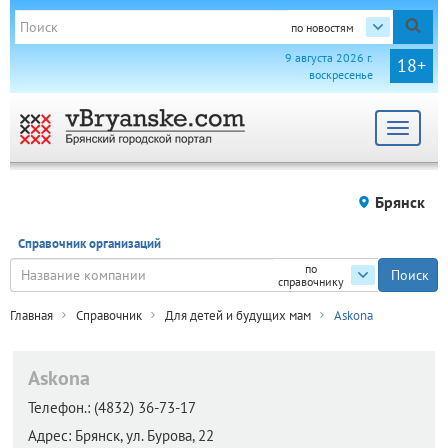
по новостям
9 августа 2026 г.
18+
воскресенье
Toggle
navigat
Брянск
Справочник организаций
по
справочнику
Главная
Справочник
Для детей и будущих мам
Askona
Askona
Телефон.:
(4832) 36-73-17
Адрес:
Брянск,
ул. Бурова, 22