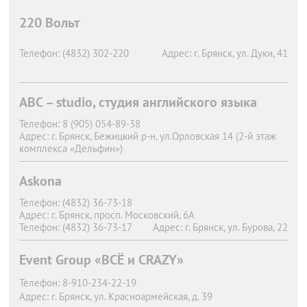
220 Вольт
Телефон:
(4832) 302-220
Адрес:
г. Брянск,
ул. Дуки, 41
ABC – studio, студия английского языка
Телефон:
8 (905) 054-89-38
Адрес:
г. Брянск,
Бежицкий р-н, ул.Орловская 14 (2-й этаж
комплекса «Дельфин»)
Askona
Телефон:
(4832) 36-73-18
Адрес:
г. Брянск,
просп. Московский, 6А
Телефон:
(4832) 36-73-17
Адрес:
г. Брянск,
ул. Бурова, 22
Телефон:
(4832) 36-73-14
Адрес:
г. Брянск,
ул. 3 Интернационала, 8
Event Group «ВСЁ и CRAZY»
Телефон:
(4832) 62-01-15
Адрес:
г. Брянск,
ул. Красноармейская, 128
Телефон:
8-910-234-22-19
Адрес:
г. Брянск,
ул. Красноармейская, д. 39