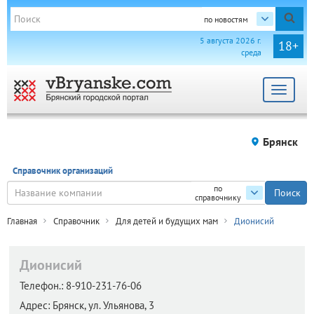
по новостям
5 августа 2026 г.
18+
среда
Toggle
navigat
Брянск
Справочник организаций
по
справочнику
Главная
Справочник
Для детей и будущих мам
Дионисий
Дионисий
Телефон.:
8-910-231-76-06
Адрес:
Брянск,
ул. Ульянова, 3