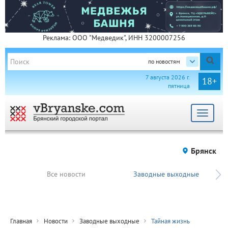
Реклама: ООО "Медведик", ИНН 3200007256
по новостям
7 августа 2026 г.
18+
пятница
Toggle
navigat
Брянск
Все новости
Заводные выходные
Главная
Новости
Заводные выходные
Тайная жизнь