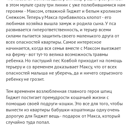
в этом мульте сразу три линии с уже полюбившимися нам
героями - Максом, отважной Гиджет и белым кроликом
Снежком. Теперь у Макса прибавилось хлопот - его
любимая хозяйка вышла замуж и родила сына. У пса
развивается гиперответственность, и терьер всеми
силами пытается защитить своего маленького друга от
всех опасностей квартиры. Самое интересное
начинается, когда вся семья вместе с Максом выезжает
на ферму - вот тут-то велика возможность травмы
ребенка. Но пастуший пес Ковбой приходит на помощь
терьеру и со временем доказывает Максу, что от всех
опасностей малыша не уберечь, да и ничего серьезного
ребенку не грозит.
Тем временем возлюбленная главного героя шпиц
Гиджет постигает премудрости кошачьей жизни с
помощью своей подруги-кошки. Это все для того, чтобы
вынести из квартиры бабушки-кошатницы одну очень
дорогую для Гиджет вещь - подарок от Макса, который
случайно туда попал.