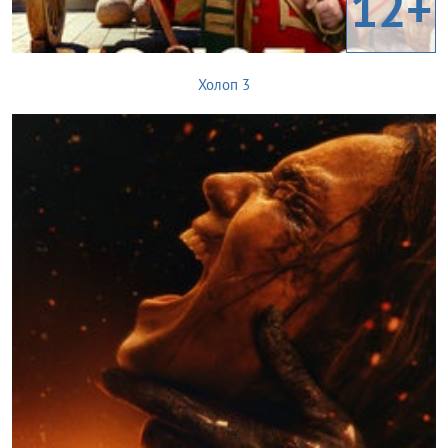
12+
Холоп 3