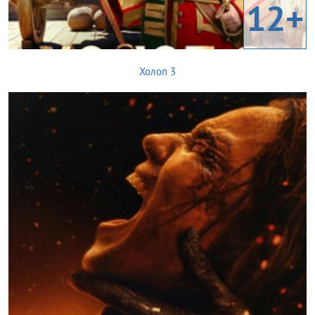
12+
Холоп 3