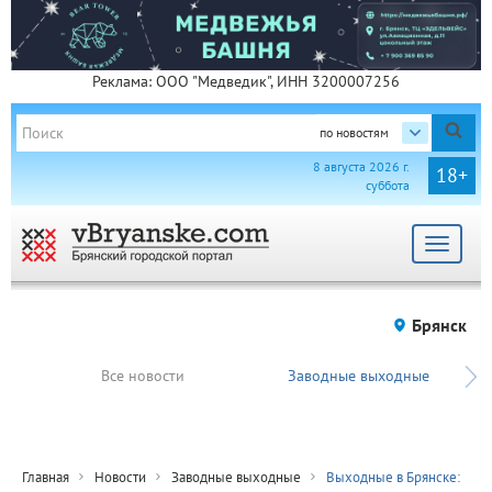
Реклама: ООО "Медведик", ИНН 3200007256
по новостям
8 августа 2026 г.
18+
суббота
Toggle
navigat
Брянск
Все новости
Заводные выходные
Главная
Новости
Заводные выходные
Выходные в Брянске: