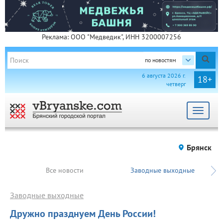
Реклама: ООО "Медведик", ИНН 3200007256
по новостям
6 августа 2026 г.
18+
четверг
Toggle
navigat
Брянск
Все новости
Заводные выходные
Заводные выходные
Дружно празднуем День России!