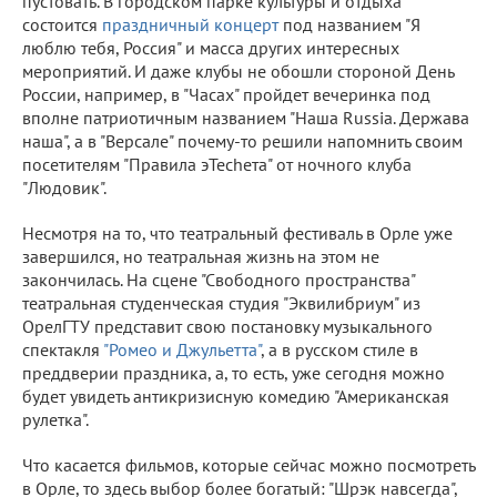
пустовать. В городском парке культуры и отдыха
состоится
праздничный концерт
под названием "Я
люблю тебя, Россия" и масса других интересных
мероприятий. И даже клубы не обошли стороной День
России, например, в "Часах" пройдет вечеринка под
вполне патриотичным названием "Наша Russia. Держава
наша", а в "Версале" почему-то решили напомнить своим
посетителям "Правила эTechета" от ночного клуба
"Людовик".
Несмотря на то, что театральный фестиваль в Орле уже
завершился, но театральная жизнь на этом не
закончилась. На сцене "Свободного пространства"
театральная студенческая студия "Эквилибриум" из
ОрелГТУ представит свою постановку музыкального
спектакля
"Ромео и Джульетта"
, а в русском стиле в
преддверии праздника, а, то есть, уже сегодня можно
будет увидеть антикризисную комедию "Американская
рулетка".
Что касается фильмов, которые сейчас можно посмотреть
в Орле, то здесь выбор более богатый: "Шрэк навсегда",