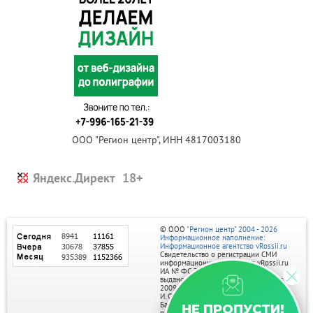
ООО "Регион центр", ИНН 4817003180
Яндекс.Директ
© ООО
"Регион центр" 2004 - 2026
Информационное наполнение:
Информационное агентство vRossii.ru
Свидетельство о регистрации СМИ
информационного агентства vRossii.ru
ИА № ФС 77‑35502
выдано РОСКОМНАДЗОРом 04 марта
2009г.
И. О. Главного редактора Нарыков А. Н.
Баннеры на портале размещаются на
НЕ ПРОПУСТИ!
правах рекламы.