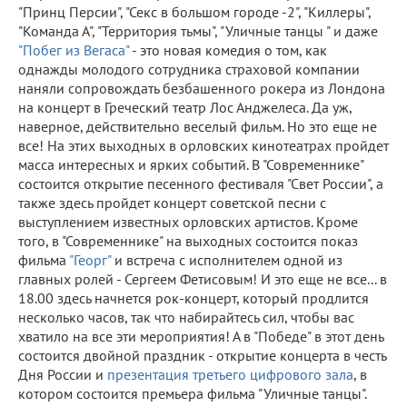
"Принц Персии", "Секс в большом городе -2", "Киллеры",
"Команда А", "Территория тьмы", "Уличные танцы " и даже
"Побег из Вегаса"
- это новая комедия о том, как
однажды молодого сотрудника страховой компании
наняли сопровождать безбашенного рокера из Лондона
на концерт в Греческий театр Лос Анджелеса. Да уж,
наверное, действительно веселый фильм. Но это еще не
все! На этих выходных в орловских кинотеатрах пройдет
масса интересных и ярких событий. В "Современнике"
состоится открытие песенного фестиваля "Свет России", а
также здесь пройдет концерт советской песни с
выступлением известных орловских артистов. Кроме
того, в "Современнике" на выходных состоится показ
фильма
"Георг"
и встреча с исполнителем одной из
главных ролей - Сергеем Фетисовым! И это еще не все... в
18.00 здесь начнется рок-концерт, который продлится
несколько часов, так что набирайтесь сил, чтобы вас
хватило на все эти мероприятия! А в "Победе" в этот день
состоится двойной праздник - открытие концерта в честь
Дня России и
презентация третьего цифрового зала
, в
котором состоится премьера фильма "Уличные танцы".