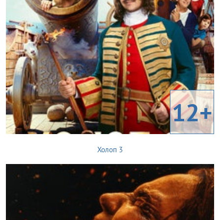
12+
Холоп 3