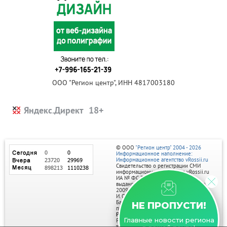
ООО "Регион центр", ИНН 4817003180
Яндекс.Директ
© ООО
"Регион центр" 2004 - 2026
Информационное наполнение:
Информационное агентство vRossii.ru
Свидетельство о регистрации СМИ
информационного агентства vRossii.ru
ИА № ФС 77‑35502
выдано РОСКОМНАДЗОРом 04 марта
2009г.
И. О. Главного редактора Нарыков А. Н.
Баннеры на портале размещаются на
НЕ ПРОПУСТИ!
правах рекламы.
Реклама на портале:
Главные новости региона
Рекламное агентство "Умный маркетинг"
тел. 7-910-267-70-40,