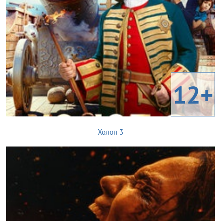
12+
Холоп 3