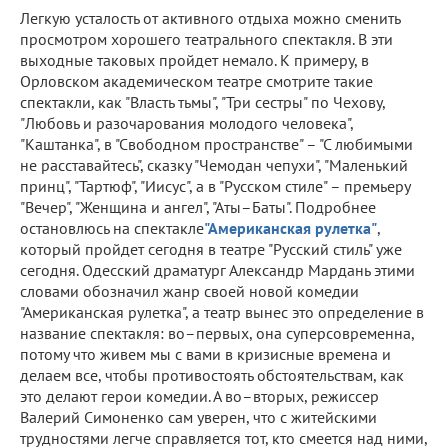
Легкую усталость от активного отдыха можно сменить
просмотром хорошего театрального спектакля. В эти
выходные таковых пройдет немало. К примеру, в
Орловском академическом театре смотрите такие
спектакли, как "Власть тьмы", "Три сестры" по Чехову,
"Любовь и разочарования молодого человека",
"Каштанка", в "Свободном пространстве" – "С любимыми
не расставайтесь", сказку "Чемодан чепухи", "Маленький
принц", "Тартюф", "Иисус", а в "Русском стиле" – премьеру
"Вечер", "Женщина и ангел", "Аты–Баты". Подробнее
остановлюсь на спектакле
"Американская рулетка"
,
который пройдет сегодня в театре "Русский стиль" уже
сегодня. Одесский драматург Александр Мардань этими
словами обозначил жанр своей новой комедии
"Американская рулетка", а театр вынес это определение в
название спектакля: во–первых, она суперсовременна,
потому что живем мы с вами в кризисные времена и
делаем все, чтобы противостоять обстоятельствам, как
это делают герои комедии. А во–вторых, режиссер
Валерий Симоненко сам уверен, что с житейскими
трудностями легче справляется тот, кто смеется над ними,