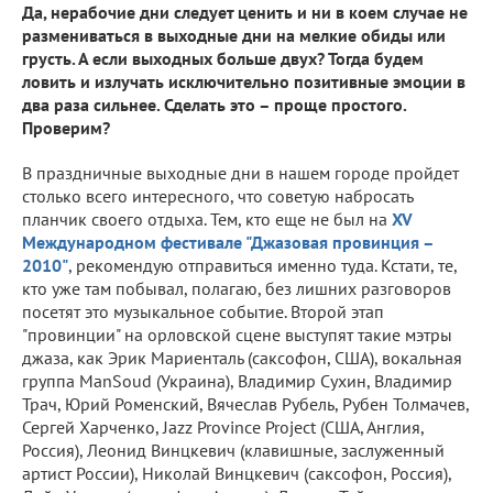
Да, нерабочие дни следует ценить и ни в коем случае не
размениваться в выходные дни на мелкие обиды или
грусть. А если выходных больше двух? Тогда будем
ловить и излучать исключительно позитивные эмоции в
два раза сильнее. Сделать это – проще простого.
Проверим?
В праздничные выходные дни в нашем городе пройдет
столько всего интересного, что советую набросать
планчик своего отдыха. Тем, кто еще не был на
XV
Международном фестивале "Джазовая провинция –
2010"
, рекомендую отправиться именно туда. Кстати, те,
кто уже там побывал, полагаю, без лишних разговоров
посетят это музыкальное событие. Второй этап
"провинции" на орловской сцене выступят такие мэтры
джаза, как Эрик Мариенталь (саксофон, США), вокальная
группа ManSoud (Украина), Владимир Сухин, Владимир
Трач, Юрий Роменский, Вячеслав Рубель, Рубен Толмачев,
Сергей Харченко, Jazz Province Project (США, Англия,
Россия), Леонид Винцкевич (клавишные, заслуженный
артист России), Николай Винцкевич (саксофон, Россия),