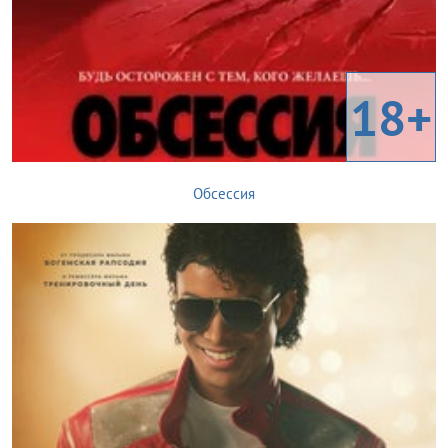
18+
Обсессия