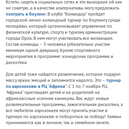
Кстати, сидеть в социальных сетях в эти выходные ой как
не советую, а в качестве альтернативы могу предложить
поиграть в боулинг
. В клубе "Командор" пройдет
городской лично-командный турнир по боулингу среди
молодёжи, который организовывает управление по
физической культуре, спорту и туризму администрации
города Орла. В нем могут участвовать все желающие.
Состав команды – 3 человека (обязательно участие
минимум одной девушки). Кроме спортивного
мероприятия в программе: конкурсная программа и
дискотека.
Для детей тоже найдется развлечение, которое подарит
массу ярких эмоций и запомнится надолго. Это –
турнир
по аэрохоккею в РЦ "Африка"
. С 1 по 7 ноября РЦ
"Африка" приглашает детей и их родителей на
африклассные осенние каникулы. Вас ждут: новые
развлекательные программы, зажигательная дискотека, а
все любители аэрохоккея могут принять участие в
турнире по аэрохоккею и побороться за победу! Заявки
принимаются как в личном, так и семейном зачете.