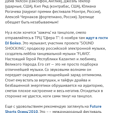
Дейв Уилсон (саксофон, Англия), Джоэль Тейлор
(ударные, США), Кип Рид (контрабас, США), Юлиана
Рогачева (лауреат премии фестиваля Монтре, Россия),
Алексей Чернаков (фортепиано, Россия). Зрелище
обещает быть незабываемым!
Ну а если хочется "зажечь" на танцполе, смело
отправляйтесь в ТРЦ "Сфера Т": 6 ноября там
ждут в гости
DJ Бойко
. Это музыкант, участник проекта "SOUND
SHOCKING", продюсер российской электронной музыки,
создатель лейбла танцевальной музыки "FLAVO".
Настоящий Герой Республики Каzантип и любимец
Великого Народа. Его сет — это не просто подборка
отличнейшей музыки. Со звуковыми волнами он
передает окружающим мощнейший заряд оптимизма.
Стоит ему встать за вертушки, и тайфун драйва и
безбашенной энергетики обрушивается на аудиторию,
сметая плохое настроение и весь негатив. Отсидеться в
сторонке не удастся, ноги сами тянут на танцпол.
Еще с удовольствием рекомендую заглянуть на
Future
Shorts Осень’2010
. Это –– международный фестиваль