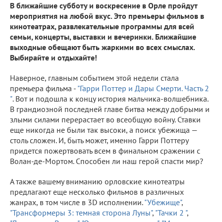
В ближайшие субботу и воскресение в Орле пройдут
мероприятия на любой вкус. Это премьеры фильмов в
кинотеатрах, развлекательные программы для всей
семьи, концерты, выставки и вечеринки. Ближайшие
выходные обещают быть жаркими во всех смыслах.
Выбирайте и отдыхайте!
Наверное, главным событием этой недели стала
премьера фильма -
"Гарри Поттер и Дары Смерти. Часть 2
"
. Вот и подошла к концу история мальчика-волшебника.
В грандиозной последней главе битва между добрыми и
злыми силами перерастает во всеобщую войну. Ставки
еще никогда не были так высоки, а поиск убежища —
столь сложен. И, быть может, именно Гарри Поттеру
придется пожертвовать всем в финальном сражении с
Волан-де-Мортом. Способен ли наш герой спасти мир?
А также вашему вниманию орловские кинотеатры
предлагают еще несколько фильмов в различных
жанрах, в том числе в 3D исполнении.
"Убежище"
,
"Трансформеры 3: темная сторона Луны"
,
"Тачки 2 "
,