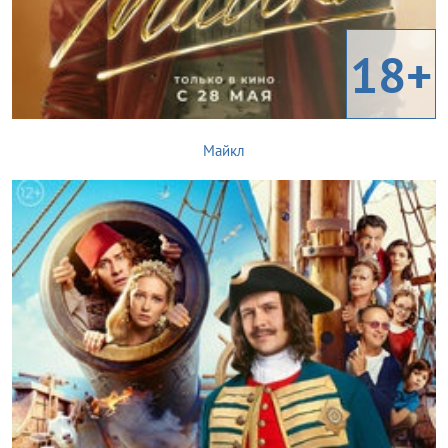
18+
Майкл