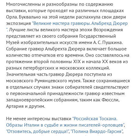
Многочисленны и разнообразны по содержанию
выставки, которые проходят на различных площадках
Орла. Буквально на этой недели распахнула свои двери
экспозиция
"Великие мастера гравюры. Альбрехд Дюрер
".
Лучшие листы великого мастера эпохи Возрождения
представляет из своего собрания Государственный
Музей изобразительных искусств имени А. С. Пушкина.
Собрание гравюр Альбрехта Дюрера включает большое
количество отпечатков его времени. Оно составлялось на
протяжении второй половины XIX и начала XX веков из
разных петербургских и московских коллекций.
Значительная часть гравюр Дюрера поступила из
московского Румянцевского музея. Также сохранившиеся
в отдельных случаях знаки собирателей свидетельствуют
о первоначальной принадлежности гравюр известным
западноевропейским собраниям, таким как Фюссли,
Артария и другим.
Не менее интересны выставки
"Российская Тоскана.
Образы Италии в судьбе и жизни писателей-орловцев"
,
"Отзовитесь, добрые сердца!"
,
"Полина Виардо-Гарсия"
,