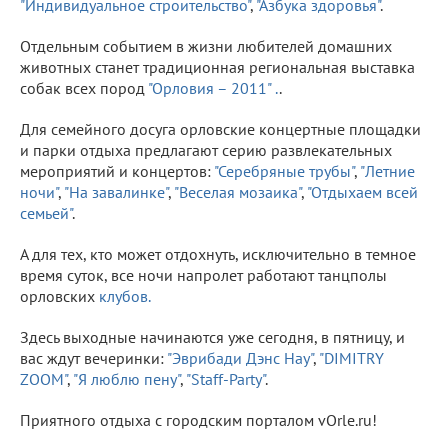
"Индивидуальное строительство"
,
"Азбука здоровья"
.
Отдельным событием в жизни любителей домашних
животных станет традиционная региональная выставка
собак всех пород
"Орловия – 2011" .
.
Для семейного досуга орловские концертные площадки
и парки отдыха предлагают серию развлекательных
мероприятий и концертов:
"Серебряные трубы"
,
"Летние
ночи"
,
"На завалинке"
,
"Веселая мозаика"
,
"Отдыхаем всей
семьей"
.
А для тех, кто может отдохнуть, исключительно в темное
время суток, все ночи напролет работают танцполы
орловских
клубов.
Здесь выходные начинаются уже сегодня, в пятницу, и
вас ждут вечеринки:
"Эврибади Дэнс Нау"
,
"DIMITRY
ZOOM"
,
"Я люблю пену"
,
"Staff-Party"
.
Приятного отдыха с городским порталом vOrle.ru!