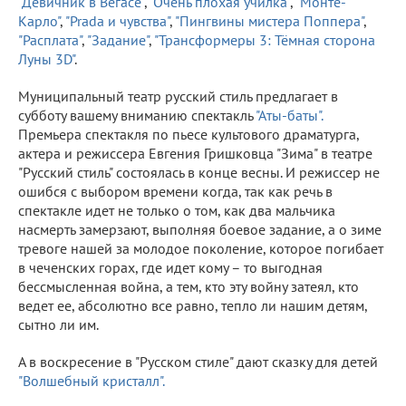
"Девичник в Вегасе"
,
"Очень плохая училка"
,
"Монте-
Карло"
,
"Prada и чувства"
,
"Пингвины мистера Поппера"
,
"Расплата"
,
"Задание"
,
"Трансформеры 3: Тёмная сторона
Луны 3D"
.
Муниципальный театр русский стиль предлагает в
субботу вашему вниманию спектакль
"Аты-баты".
Премьера спектакля по пьесе культового драматурга,
актера и режиссера Евгения Гришковца "Зима" в театре
"Русский стиль" состоялась в конце весны. И режиссер не
ошибся с выбором времени когда, так как речь в
спектакле идет не только о том, как два мальчика
насмерть замерзают, выполняя боевое задание, а о зиме
тревоге нашей за молодое поколение, которое погибает
в чеченских горах, где идет кому – то выгодная
бессмысленная война, а тем, кто эту войну затеял, кто
ведет ее, абсолютно все равно, тепло ли нашим детям,
сытно ли им.
А в воскресение в "Русском стиле" дают сказку для детей
"Волшебный кристалл".