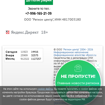
ООО "Регион центр", ИНН 4817003180
Яндекс.Директ
© ООО
"Регион центр" 2004 - 2026
Информационное наполнение:
Информационное агентство vRossii.ru
Свидетельство о регистрации СМИ
информационного агентства vRossii.ru
ИА № ФС 77‑35502
выдано РОСКОМНАДЗОРом 04 марта
2009г.
И. О. Главного редактора Нарыков А. Н.
Баннеры на портале размещаются на
НЕ ПРОПУСТИ!
правах рекламы.
Реклама на портале:
Главные новости региона
Рекламное агентство "Умный маркетинг"
тел. 7-910-267-70-40,
в вашей почте!
email: umnyy.marketing@yandex.ru
На этом сайте мы используем
cookie-файлы
. Вы можете прочитать о cookie-файлах или
Отдельные публикации могут содержать
изменить настройки браузера. Продолжая пользоваться сайтом без изменения настроек,
информацию, не предназначенную для
ПОДПИСАТЬСЯ
вы даете согласие на использование ваших cookie-файлов. Все собранные при помощи
пользователей до 18 лет.
cookie-файлов данные будут храниться на территории РФ.
Политика в отношении обработки
персональных данных