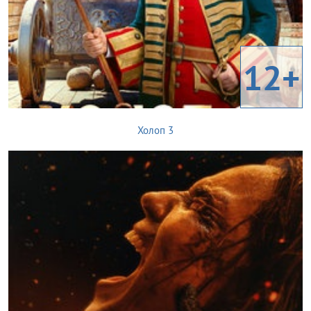
12+
Холоп 3