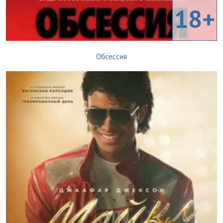
18+
Обсессия