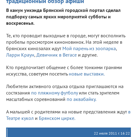
традиционный обзор афиши
В канун уикэнда Брянский городской портал сделал
подборку самых ярких мероприятий субботы и
воскресенья.
Те, кто проводит выходные в городе, могут восполнить
пробелы просмотром киноновинок. На этой неделе в
брянских кинозалах идут
Мой парень из зоопарка
,
Ларри Краун
,
Девичник в Вегасе
и другие.
Кто предпочитает общение с более тонкими гранями
искусства, советуем посетить
новые выставки.
Любители активного отдыха отдыха приглашаются на
состязания
по пляжному футболу
или стать зрителем
масштабных соревнований
по аквабайку.
А малышей с родителями на новые представления ждут
в
Театре кукол
и
Брянском цирке.
22 июля 2011 г. 16:22