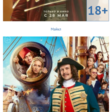
18+
Майкл