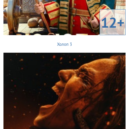
12+
Холоп 3