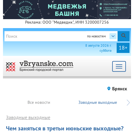
Реклама: ООО "Медведик", ИНН 3200007256
по новостям
8 августа 2026 г.
18+
суббота
Toggle
navigat
Брянск
Все новости
Заводные выходные
Заводные выходные
Чем заняться в третьи июньские выходные?