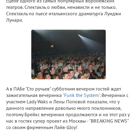
сцене одного из самых популярных воронежских
театров. Спектакль о любви, ненависти и не только.
Спектакль по пьесе итальянского драматурга Луиджи
Лунари.
А в ПАБе "Сто ручьев" субботним вечером гостей ждет
зажигательная вечеринка
"Funk the System"
. Вечеринки с
участием Lady Waks и Лены Поповой показали, что у
данного направления довольно много поклонников,
поэтому Брейкс вечеринки продолжаются и на этот раз у
нас в гостях супер проект из Москвы - "BREAKING NEWS"
со своим фирменным Лайв-Шоу!