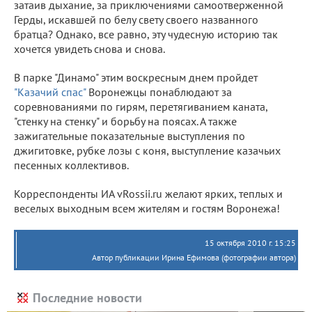
затаив дыхание, за приключениями самоотверженной
Герды, искавшей по белу свету своего названного
братца? Однако, все равно, эту чудесную историю так
хочется увидеть снова и снова.
В парке "Динамо" этим воскресным днем пройдет
"Казачий спас"
Воронежцы понаблюдают за
соревнованиями по гирям, перетягиванием каната,
"стенку на стенку" и борьбу на поясах. А также
зажигательные показательные выступления по
джигитовке, рубке лозы с коня, выступление казачьих
песенных коллективов.
Корреспонденты ИА vRossii.ru желают ярких, теплых и
веселых выходным всем жителям и гостям Воронежа!
15 октября 2010 г. 15:25
Автор публикации Ирина Ефимова (фотографии автора)
Последние новости