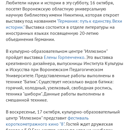
Любители науки и истории в эту субботу, 16 октября,
посетят Воронежскую областную универсальную
научную библиотеку имени Никитина, которая откроет
выставку под названием
"Германия: путь к единству. Вехи
истории."
Выставка состоится в отделе литературы на
иностранных языках посвященную 20-летию
объединения Германии.
В культурно-образовательном центре "Иллюзион"
пройдет выставка
Елены Горпенченко
. Это выставка
креативного дизайнера, выпускницы Института Культуры
и Искусства при Воронежском Педагогическом
Университете. Представленные работы выполнены в
технике "Батик". Существует несколько видов батика:
горячий, холодный, узелковый, свободная роспись,
техника "шибори". Данные работы выполнены в
смешанной технике.
В воскресенье, 17 октября, культурно-образовательный
центр "Иллюзион" представит
фестиваль
короткометражного кино "8"
. Гостей ждет дружеская
беседа с Б.О.Г.ом, мастер-класс по игре на цимбалах,