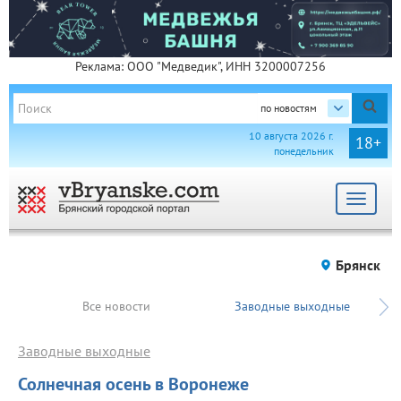
Реклама: ООО "Медведик", ИНН 3200007256
по новостям
10 августа 2026 г.
18+
понедельник
Toggle
navigat
Брянск
Все новости
Заводные выходные
Заводные выходные
Солнечная осень в Воронеже