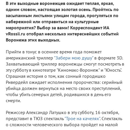
В эти выходные воронежцев ожидает теплая, яркая,
одним словом, настоящая золотая осень. Пройтись по
засыпанным листьями улицам города, прогуляться по
набережной или отправиться на культурные
мероприятия? Выбор за вами! Корреспондент ИА
vRossii.ru отобрал несколько интереснейших событий
Воронежа этих выходных.
Прийти в тонус в осеннее время года поможет
американский триллер
"Забери мою душу"
в формате 3D.
Захватывающий триллер воронежцы смогут посмотреть в
эту субботу в кинотеатре "Киномакс-Воронеж" и "Юность".
Страшная история о том, как сонный городишко
Ривердейл ожидает исполнения пророчества: серийный
убийца должен вернуться на место своих преступлений,
чтобы убить семерых детей, родившихся в день его
смерти.
Режиссер Александр Латушко в эту субботу, 16 октября,
представит в ТЮЗ спектакль
"Трое на качелях"
. Спектакль
о сложности человеческого выбора пройдет на малой