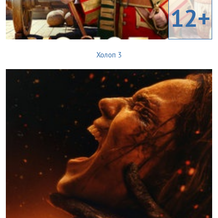
12+
Холоп 3