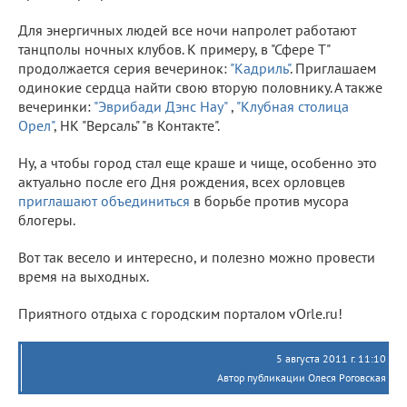
Для энергичных людей все ночи напролет работают
танцполы ночных клубов. К примеру, в "Сфере Т"
продолжается серия вечеринок:
"Кадриль"
. Приглашаем
одинокие сердца найти свою вторую половнику. А также
вечеринки:
"Эврибади Дэнс Нау"
,
"Клубная столица
Орел"
,
НК "Версаль" "в Контакте".
Ну, а чтобы город стал еще краше и чище, особенно это
актуально после его Дня рождения, всех орловцев
приглашают объединиться
в борьбе против мусора
блогеры.
Вот так весело и интересно, и полезно можно провести
время на выходных.
Приятного отдыха с городским порталом vOrle.ru!
5 августа 2011 г. 11:10
Автор публикации Олеся Роговская