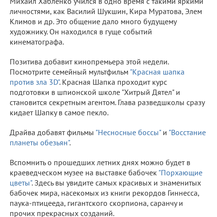
Михаил Хабленко учился в одно время с такими яркими
личностями, как Василий Шукшин, Кира Муратова, Элем
Климов и др. Это общение дало много будущему
художнику. Он находился в гуще событий
кинематографа.
Позитива добавит кинопремьера этой недели.
Посмотрите семейный мультфильм
"Красная шапка
против зла 3D"
.
Красная Шапка проходит курс
подготовки в шпионской школе "Хитрый Дятел" и
становится секретным агентом. Глава разведшколы сразу
кидает Шапку в самое пекло.
Драйва добавят фильмы
"Несносные боссы"
и
"Восстание
планеты обезьян"
.
Вспомнить о прошедших летних днях можно будет в
краеведческом музее на выставке бабочек
"Порхающие
цветы"
. Здесь вы увидите самых красивых и знаменитых
бабочек мира, насекомых из книги рекордов Гиннесса,
паука-птицееда, гигантского скорпиона, саранчу и
прочих прекрасных созданий.