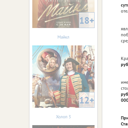
сут
оте
18+
явл
поб
Майкл
сре
Кра
руб
име
сто
ру
12+
000
Холоп 3
При
Ста