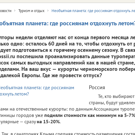
овости
Туризм и отдых
Необъятная планета: где россиянам отдохнуть л
объятная планета: где россиянам отдохнуть летом
лторы недели отделяют нас от конца первого месяца ле
лько одно: осталось 60 дней на то, чтобы отдохнуть от
едует подготовиться к горячему осеннему сезону. В свя
ossii.ru поспешила проанализировать данные туропера
исок самых выгодных направлений как в нашей стране, 
еделами. На ваш вкус — курорты черноморского побер
 далекой Европы. Где же провести отпуск?
Россия
Те, кто выбирают
страны, будут удивл
ами на отечественные курорты: по данным Ассоциации туропе
тиницы городов уже
подняли стоимости как минимум на 5-7
улярные — сразу
на 15-20%
.
Так, в санаториях Крыма средняя стоимость размещения сост