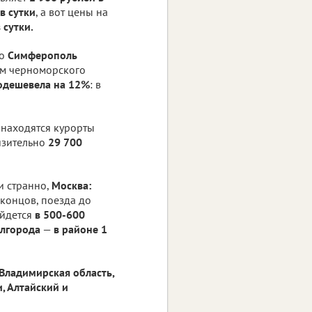
в сутки
, а вот цены на
 сутки.
то
Симферополь
ом черноморского
одешевела на 12%
: в
 находятся курорты
изительно
29 700
и странно,
Москва:
 концов, поезда до
йдется
в 500-600
елгорода
—
в районе 1
Владимирская область,
, Алтайский и