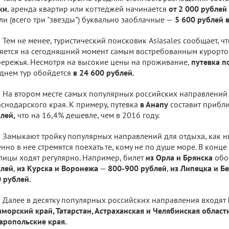
ки
, аренда квартир или коттеджей начинается
от 2 000 рублей 
ли (всего три "звезды") буквально заоблачные —
5 600 рублей в
Тем не менее, туристический поисковик Asiasales сообщает, ч
яется на сегодняшний момент самым востребованным курорт
ережья. Несмотря на высокие цены на проживание,
путевка п
днем тур обойдется
в 24 600 рублей.
На втором месте самых популярных российских направлений
снодарского края. К примеру, путевка
в Анапу
составит прибл
лей,
что на 16,4% дешевле, чем в 2016 году.
Замыкают тройку популярных направлений для отдыха, как н
нно в нее стремятся поехать те, кому не по душе море. В конце
лицы ходят регулярно. Например, билет
из Орла и Брянска
обо
блей
,
из Курска и Воронежа
—
800-900 рублей
,
из Липецка и Б
 рублей.
Далее в десятку популярных российских направления входят
морский край, Татарстан, Астраханская и Челябинская области
вропольские края.