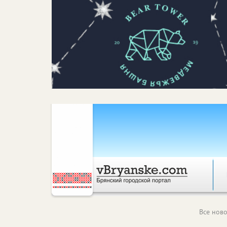
Все ново