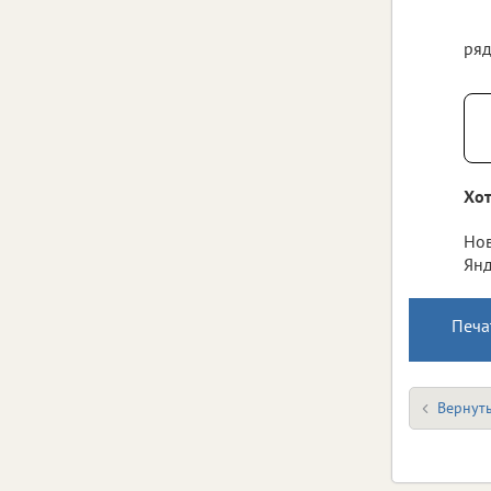
ряд
Хот
Нов
Янд
Печа
Вернуть