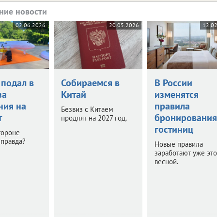
ние новости
02.06.2026
20.05.2026
12.0
 подал в
Собираемся в
В России
за
Китай
изменятся
ния на
правила
Безвиз с Китаем
т
бронирования
продлят на 2027 год.
гостиниц
тороне
 правда?
Новые правила
заработают уже эт
весной.