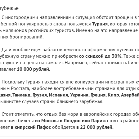
рубежье
С иногородними направлениями ситуация обстоит проще и в 
бенной популярностью снова пользуется
Турция
, которая гото
ь миллионов российских туристов. Именно на это направление
них бронирований.
Да и вообще идея заблаговременного оформления путевок пок
убежную страну можно приобрести
со скидкой до 30%.
Те же 
ствуют и на цены на самолет. Например, сейчас стоимость бил
тавляет
10 000 рублей.
Поскольку Турция находится вне конкуренции иностранных ку
ным Росстата, наиболее востребованными странами для отдых
азия, Таиланд, Грузия, Испания, Украина, Греция, Кипр, Азерба
ьшинстве случаев страны ближнего зарубежья.
Стоит отметить, что отдых без моря в европейских городах о
внения: билеты
из Москвы в Лондон или Париж
стоят в район
релет
в кипрский Пафос
обойдется
в 22 000 рублей.