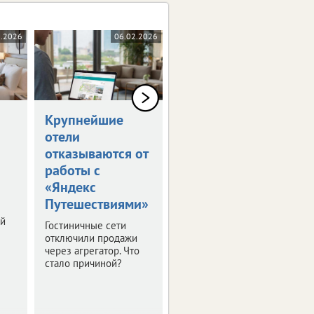
2.2026
06.02.2026
04.02.2026
Крупнейшие
Лавинная
отели
опасность
отказываются от
нарушила планы
работы с
туристов и
«Яндекс
горнолыжников
Путешествиями»
Важная новость для
ой
тех, кто планирует
Гостиничные сети
отдых на
отключили продажи
горнолыжных
через агрегатор. Что
курортах Кавказа.
стало причиной?