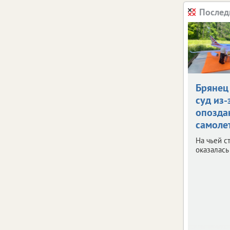
Послед
Брянец
суд из-
опозда
самоле
На чьей с
оказалась