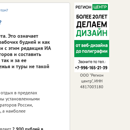
етом?
?
та. Это означает
 рабочих будней и как
зи с этим редакция ИА
торов и составить
так и за ее
ежья и туры не такой
ООО "Регион
центр", ИНН
4817003180
 отдых в пределах
ены установленными
раторов России,
%
, а наиболее
авляет
2 900 рублей в