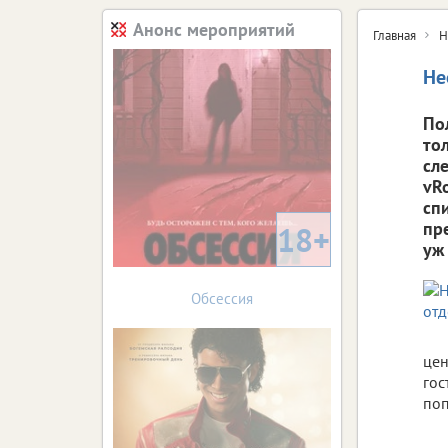
Анонс мероприятий
Главная
Н
Не
По
то
сл
vR
сп
пр
18+
уж
Обсессия
цен
гос
поп