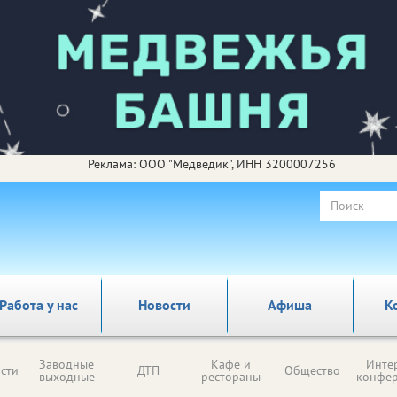
Реклама: ООО "Медведик", ИНН 3200007256
Работа у нас
Новости
Афиша
К
Заводные
Кафе и
Инте
сти
ДТП
Общество
выходные
рестораны
конфе