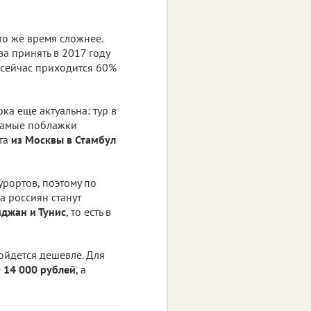
то же время сложнее.
ва принять в 2017 году
 сейчас приходится 60%
а еще актуальна: тур в
самые поблажки
ета
из Москвы в Стамбул
рортов, поэтому по
а россиян станут
йджан и Тунис
, то есть в
бойдется дешевле. Для
е
14 000 рублей
, а