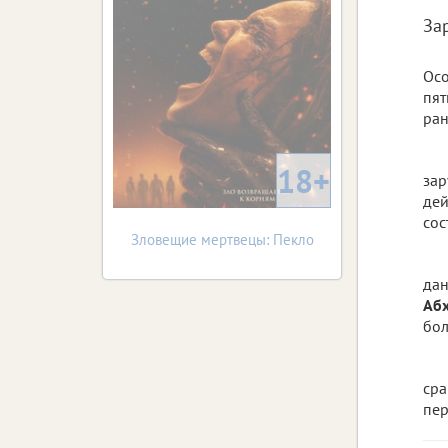
За
Осо
пят
ран
18+
зар
дей
сос
Зловещие мертвецы: Пекло
дан
Абх
бол
сра
пе