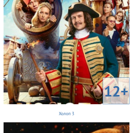
12+
Холоп 3