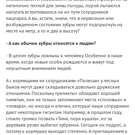
нетипично теплой для зимы погоды, порой пытаются
напугать встретившихся на их пути сотрудников
нацпарка. А вы, кстати, знали, что в нервозном или
возбужденном состоянии зубры могут подпрыгнуть на
месте на метр, а то и два в высоту?
- А как обычно зубры относятся к людям?
- В целом зубры лояльны к человеку. Особенно в наше
время, когда новые особи рождаются и живут под
неусыпным вниманием людей.
А с кормящими их сотрудниками «Полесья» у лесных
быков могут даже складываться довольно дружеские
отношения. Поскольку «реликты» обладают хорошей
памятью, они не только запоминают места «столовых» и
«повара», но иногда и клички, которые наши сотрудники
дают некоторым гигантам. Например, в прошлом году,
стоило громко позвать «Тима, пора кушать», из-за
деревьев резво выбегал зубренок. Сегодня он подрос, а
потому к кормушке выходит степенно. А приглашением к