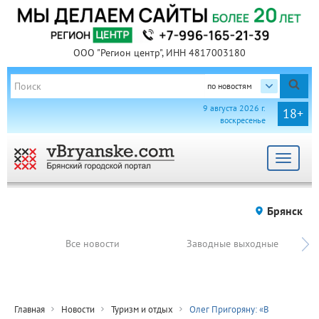
ООО "Регион центр", ИНН 4817003180
по новостям
9 августа 2026 г.
18+
воскресенье
Toggle
navigat
Брянск
Все новости
Заводные выходные
Главная
Новости
Туризм и отдых
Олег Пригоряну: «В