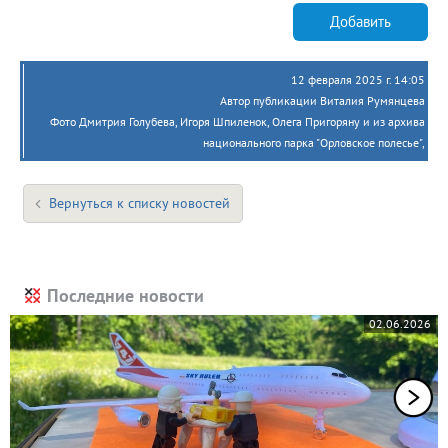
Добавить
12 февраля 2025 г. 14:05
Автор публикации Виталия Румянцева
Фото Дмитрия Голубева, Игоря Шпиленок, Олега Пригоряну и из архива
национального парка "Орловское полесье",
Вернуться к списку новостей
Последние новости
02.06.2026