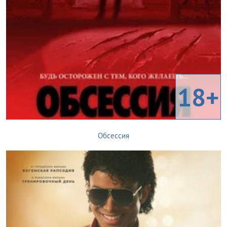
18+
Обсессия