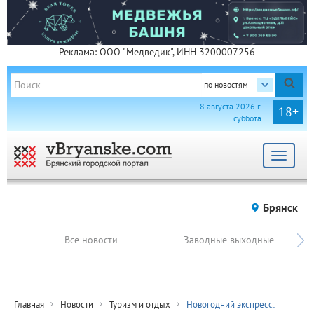
Реклама: ООО "Медведик", ИНН 3200007256
по новостям
8 августа 2026 г.
18+
суббота
Toggle
navigat
Брянск
Все новости
Заводные выходные
Главная
Новости
Туризм и отдых
Новогодний экспресс: