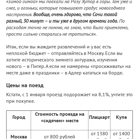
«зимой-зимой» мы поехали на Розу Хутор в горы. Там уже и
снег, и огоньки, которые повышают градус новогоднего
настроения.
Вообще, очень здорово, что Сочи такой
разный, 30 минут – и ты уже в другом времени года.
По
расходам точно не помню, но знаю, что было приемлемо,
просто сильно старались не тратиться».
Итак, если вы жаждите развлечений и у вас есть
неплохой бюджет – отправляйтесь в Москву. Если вы
хотите исторического зимнего антуража, изучения
нового – в Питер. А если не намерены «просиживать» на
месте даже в праздники – в Адлер кататься на борде.
Цены на поезд
Кстати, с 1 января проезд подорожает на 8,1%, учтите это
при покупке.
Стоимость проезда на
Город
Плацкарт
Купе
«сидячем» месте
от 1380
от 1400
Москва
от 800 рублей