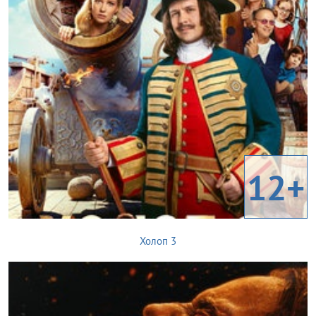
12+
Холоп 3