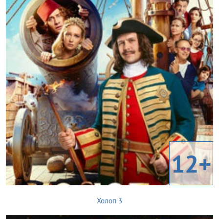
12+
Холоп 3