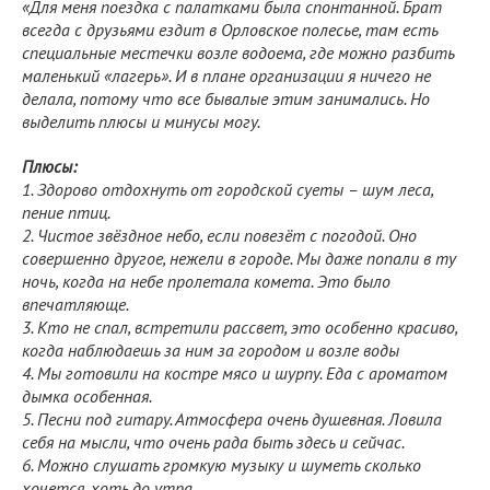
«Для меня поездка с палатками была спонтанной. Брат
всегда с друзьями ездит в Орловское полесье, там есть
специальные местечки возле водоема, где можно разбить
маленький «лагерь». И в плане организации я ничего не
делала, потому что все бывалые этим занимались. Но
выделить плюсы и минусы могу.
Плюсы:
1. Здорово отдохнуть от городской суеты – шум леса,
пение птиц.
2. Чистое звёздное небо, если повезёт с погодой. Оно
совершенно другое, нежели в городе. Мы даже попали в ту
ночь, когда на небе пролетала комета. Это было
впечатляюще.
3. Кто не спал, встретили рассвет, это особенно красиво,
когда наблюдаешь за ним за городом и возле воды
4. Мы готовили на костре мясо и шурпу. Еда с ароматом
дымка особенная.
5. Песни под гитару. Атмосфера очень душевная. Ловила
себя на мысли, что очень рада быть здесь и сейчас.
6. Можно слушать громкую музыку и шуметь сколько
хочется, хоть до утра.