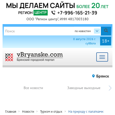
ООО "Регион центр", ИНН 4817003180
по новостям
8 августа 2026 г.
18+
суббота
Toggle
navigat
Брянск
Все новости
Заводные выходные
Главная
Новости
Туризм и отдых
На природу с палатками: