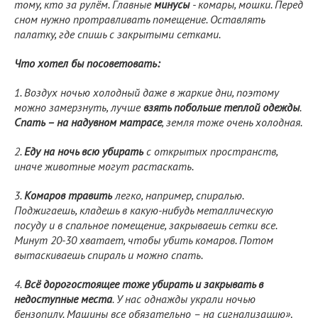
тому, кто за рулём. Главные
минусы
- комары, мошки. Перед
сном нужно протравливать помещение. Оставлять
палатку, где спишь с закрытыми сетками.
Что хотел бы посоветовать:
1. Воздух ночью холодный даже в жаркие дни, поэтому
можно замерзнуть, лучше
взять побольше теплой одежды
.
Спать – на надувном матрасе
, земля тоже очень холодная.
2.
Еду на ночь всю убирать
с открытых пространств,
иначе животные могут растаскать.
3.
Комаров травить
легко, например, спиралью.
Поджигаешь, кладешь в какую-нибудь металлическую
посуду и в спальное помещение, закрываешь сетки все.
Минут 20-30 хватает, чтобы убить комаров. Потом
вытаскиваешь спираль и можно спать.
4.
Всё дорогостоящее тоже убирать и закрывать в
недоступные места
. У нас однажды украли ночью
бензопилу. Машины все обязательно – на сигнализацию»
.