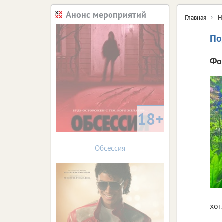
Анонс мероприятий
Главная
Н
По
Фо
18+
Обсессия
хот