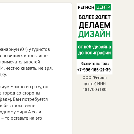
нариум (0+) у туристов
х позициях в топ-листе
примечательностей
, честно сказать, не зря.
ку.
ООО "Регион
центр", ИНН
риум можно и сразу, он
4817003180
в город со стороны
рад»). Вам потребуется
 в быстром темпе
одному миру. А если
– то оставьте на это