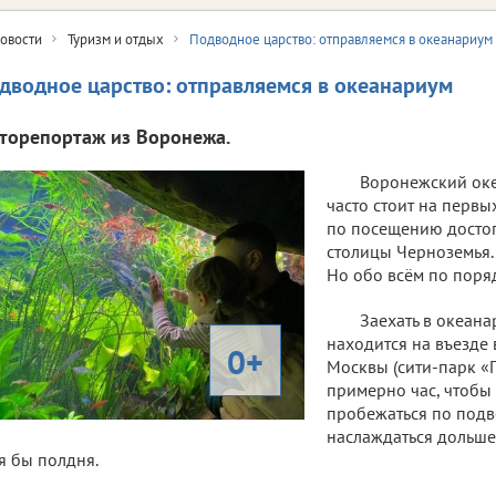
овости
Туризм и отдых
Подводное царство: отправляемся в океанариум
дводное царство: отправляемся в океанариум
торепортаж из Воронежа.
Воронежский океа
часто стоит на первы
по посещению досто
столицы Черноземья. И
Но обо всём по поряд
Заехать в океана
находится на въезде 
0+
Москвы (сити-парк «Г
примерно час, чтобы
пробежаться по подв
наслаждаться дольше 
я бы полдня.