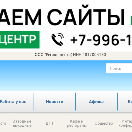
ООО "Регион центр", ИНН 4817003180
Работа у нас
Новости
Афиша
К
Заводные
Кафе и
Инте
сти
ДТП
Общество
выходные
рестораны
конфе