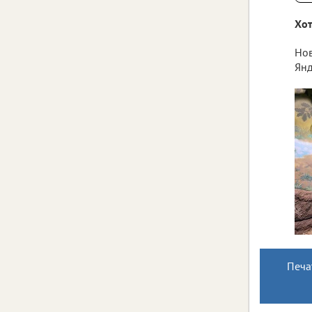
Хот
Нов
Янд
Печа