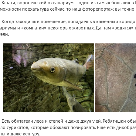
Кстати, воронежский океанариум – один из самых больших в Ро
можности поехать туда сейчас, то наш фоторепортаж вы точно
Когда заходишь в помещение, попадаешь в каменный коридор
ариумы и «комнатки» некоторых животных. Да, там «водятся» 
ели.
Есть обитатели леса и степей и даже джунглей. Ребятишки обы
ло сурикатов, которые обожают позировать. Ещё есть дикобраз
ты и даже кенгуру.