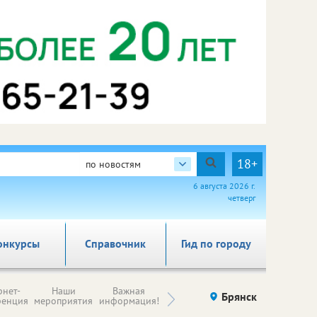
18+
по новостям
6 августа 2026 г.
четверг
онкурсы
Справочник
Гид по городу
Н
рнет-
Наши
Важная
Происшествия
Брянск
Здоровье
комп
ренция
мероприятия
информация!
п
ре