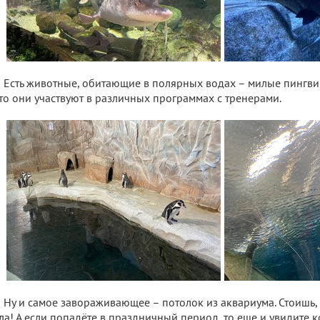
Есть животные, обитающие в полярных водах – милые пингвин
то они участвуют в различных программах с тренерами.
Ну и самое завораживающее – потолок из аквариума. Стоишь,
ла! А если попадёте в праздничный период, то еще и увидите