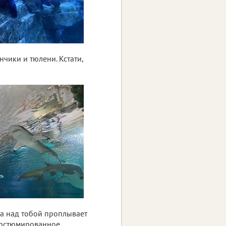
чики и тюлени. Кстати,
 а над тобой проплывает
 костюмированное