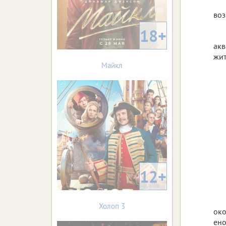
воз
18+
акв
жит
Майкл
12+
Холоп 3
око
ено