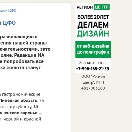
ивалей ЦФО
ей ЦФО
 развивающихся
ления нашей страны
ечательностями, зато
олне. Редакция ИА
те попробовать все
ка живота станут
ООО "Регион
центр", ИНН
4817003180
а гастрономические
Липецкая область:
за
е в эту субботу,
15
ишенское варенье —
и, черной и красной