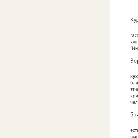
Ку
гас
кул
"Ин
Во
кух
бли
эти
кри
чел
Бр
ест
выр