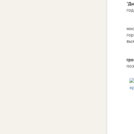
"Дн
год
мно
гор
вых
гр
поз