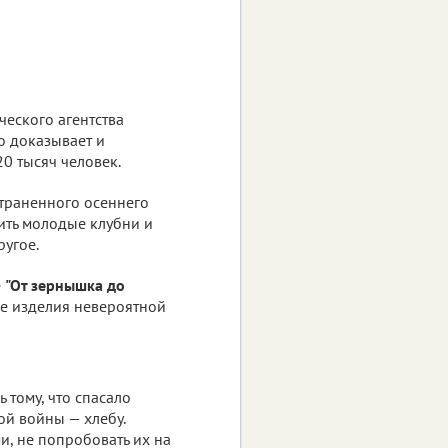
еского агентства
то доказывает и
0 тысяч человек.
страненного осеннего
ить молодые клубни и
ругое.
е
"От зернышка до
е изделия невероятной
 тому, что спасало
ой войны — хлебу.
, не попробовать их на