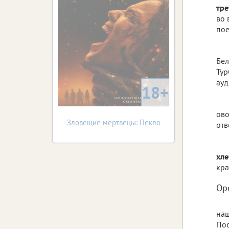
тре
во 
пое
Бел
Тур
ауд
18+
ово
Зловещие мертвецы: Пекло
отв
хле
кра
Ор
наш
По