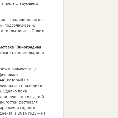
 в апреле следующего
них — традиционная для
й, подсолнуховый,
ть в том числе в Орле в
выставка
"Виноградная
литые соком ягоды, но и
тить значимость еще
фестиваль
ье"
, который на
ледних лет проходит в
. Однако пока
т определиться с датой
м, гостей фестиваля
ареньем из одного
иента: в 2016 году — из