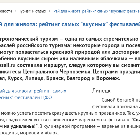
овости
Туризм и отдых
Рай для живота: рейтинг самых "вкусных" фест
й для живота: рейтинг самых "вкусных" фестивал
строномический туризм — одна из самых стремительно
раслей российского туризма: некоторые города и посе
 могут похвастаться красивой природой или достоприм
обенно вкусным сыром или наливными яблочками — вп
ossii.ru составила маршрут, следуя которому вы сможе
ликатесы Центрального Черноземья. Центрами праздни
ел, Курск, Липецк, Брянск, Белгород и Воронеж.
Липецк
Самой богатой н
фестивали признана
 можно успеть посетить сразу шесть крупных праздников. Так, уж
я,
сладкоежек угостят свишенским вареньем на фестивале
"Св
м на удивленье!"
. В кулинарной программе — варенье из вишн
родины, моркови и яблок.