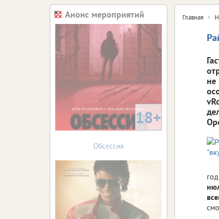
Анонс мероприятий
Главная
Н
Ра
Га
от
не
ос
vR
де
18+
Ор
Обсессия
год
июл
все
смо