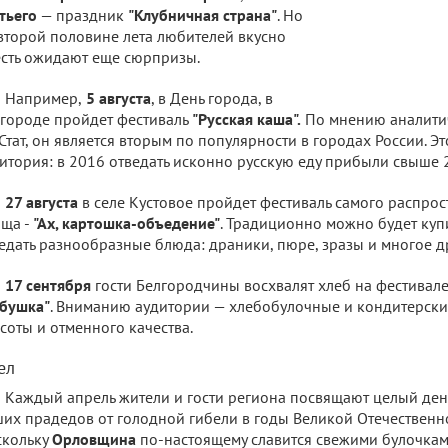
тьего
— праздник
"Клубничная страна"
. Но
второй половине лета любителей вкусно
сть ожидают еще сюрпризы.
Например,
5 августа
, в День города, в
городе пройдет фестиваль
"Русская каша".
По мнению аналитич
Стат, он является вторым по популярности в городах России. Э
итория: в 2016 отведать исконно русскую еду прибыли свыше 2
27 августа
в селе Кустовое пройдет фестиваль самого распро
ща -
"Ах, картошка-объедение"
. Традиционно можно будет куп
едать разнообразные блюда: драники, пюре, зразы и многое д
17 сентября
гости Белгородчины восхвалят хлеб на фестивал
бушка"
. Вниманию аудитории — хлебобулочные и кондитерски
соты и отменного качества.
ел
Каждый апрель жители и гости региона посвящают целый день
их прадедов от голодной гибели в годы Великой Отечественн
скольку
Орловщина
по-настоящему славится свежими булочками