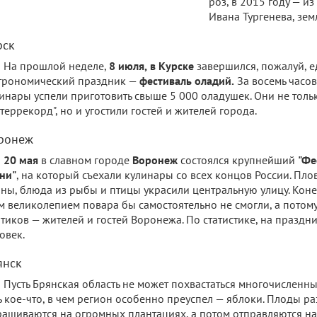
роз, в 2015 году — и
Ивана Тургенева, зем
рск
На прошлой неделе,
8 июля,
в Курске
завершился, пожалуй, 
трономический праздник —
фестиваль оладий.
За восемь часо
инары успели приготовить свыше 5 000 оладушек. Они не тол
террекорд", но и угостили гостей и жителей города.
ронеж
20 мая
в славном городе
Воронеж
состоялся крупнейший
"Фе
ни"
, на который съехали кулинары со всех концов России. Пло
ны, блюда из рыбы и птицы украсили центральную улицу. Коне
м великолепием повара бы самостоятельно не смогли, а потом
тиков — жителей и гостей Воронежа. По статистике, на праздн
овек.
янск
Пусть Брянская область не может похвастаться многочисленн
ь кое-что, в чем регион особенно преуспел — яблоки. Плоды р
ащиваются на огромных плантациях, а потом отправляются на