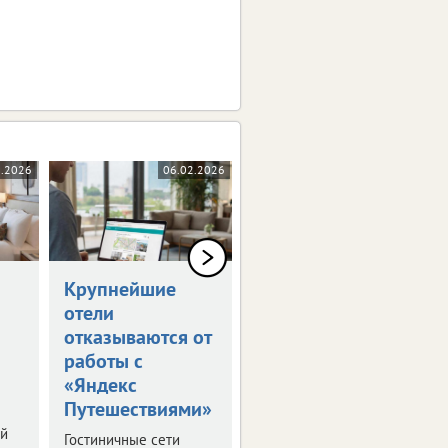
2.2026
06.02.2026
04.02.2026
Крупнейшие
Лавинная
отели
опасность
отказываются от
нарушила планы
работы с
туристов и
«Яндекс
горнолыжников
Путешествиями»
Важная новость для
ой
тех, кто планирует
Гостиничные сети