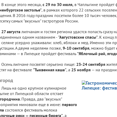
В конце этого месяца,
с 29 по 30 июля,
в Чаплыгине пройдет 
ненбургское застолье"
, в рамках которого 22 сельских поселе
щения. В 2016 году праздник посетили более 10 тысяч человек
есятку самых "вкусных" гастротуров России.
27 августа
липчанам и гостям региона удастся попасть сразу н
единенных одним названием -
"Августовские спасы"
. К концу 
 селяне усердно ухаживали: хлеб, яблоки и мед. Именно эти п
устации. А двумя неделями позже,
9-10 сентября
, можно будет 
аминами — в Липецке пройдет фестиваль
"Яблочный рай, ягод
Осень липчане посвятят серьезно пище:
23-24 сентября
жител
стят на фестивале
"Тыквенная каша"
, а
25 ноября
— на праздни
лгород
Лишь на одно крупное кулинарное
ытие от Липецкой области отстает
лгородчина
. Правда, два "вкусных"
оприятия миновали еще в июне:
первого
сла
состоялся фестиваль молока
лочные реки — песенные берега"
, а