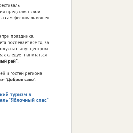
фестиваль
ния представят свои
, а сам фестиваль вошел
а три праздника,
лета поспевает все то, за
родукты станут центром
как следует напитаться
ный рай"
.
ей и гостей региона
ке
"Доброе сало"
.