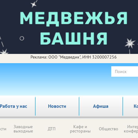
Реклама: ООО "Медведик", ИНН 3200007256
Работа у нас
Новости
Афиша
К
Заводные
Кафе и
Инте
сти
ДТП
Общество
выходные
рестораны
конфе