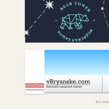
Все ново