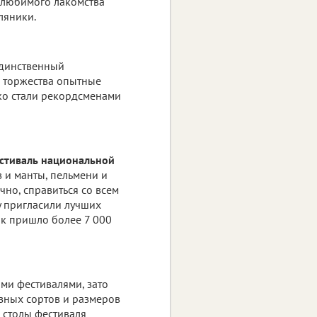
з любимого лакомства
ляники.
единственный
в торжества опытные
ько стали рекордсменами
стиваль национальной
в и манты, пельмени и
чно, справиться со всем
у пригласили лучших
ик пришло более 7 000
ыми фестивалями, зато
азных сортов и размеров
 столы фестиваля