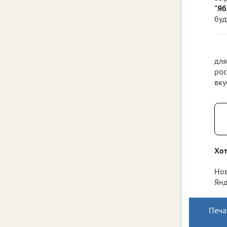
"Яб
буд
для
рос
вку
Хот
Нов
Янд
Печа