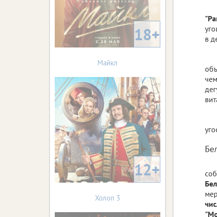
"Ра
уго
18+
в д
Майкл
объ
чем
дег
вит
уго
Бе
12+
соб
Бе
мер
Холоп 3
чи
"Мо