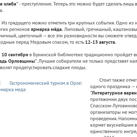
е хлеба"
- преступление. Теперь это можно будет сделать лишь
а.
Из грядущего можно отметить три крупных события. Одно из 
гих регионов
ярмарка мёда.
Липовый, гречишный, каштановы
чичный, цветочный — все эти разновидности вы сможете отведа
одные перед Медовым спасом, то есть
12-13 августа.
10 сентября
в Бунинской библиотеке традиционно пройдет 
оздь Орловщины"
. Лучшие собиратели не только представят на
волят продегустировать сладкие плоды.
Стоит также отме
одного праздника — 
"Литературное варен
протяжении двух пос
Спасском-Лутовиново
организаторы не могу
проведения. Напомни
кормят вкуснейшим в
единственного ингред