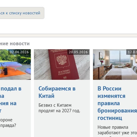
ся к списку новостей
ние новости
02.06.2026
20.05.2026
12.0
 подал в
Собираемся в
В России
за
Китай
изменятся
ния на
правила
Безвиз с Китаем
т
бронирования
продлят на 2027 год.
гостиниц
тороне
 правда?
Новые правила
заработают уже эт