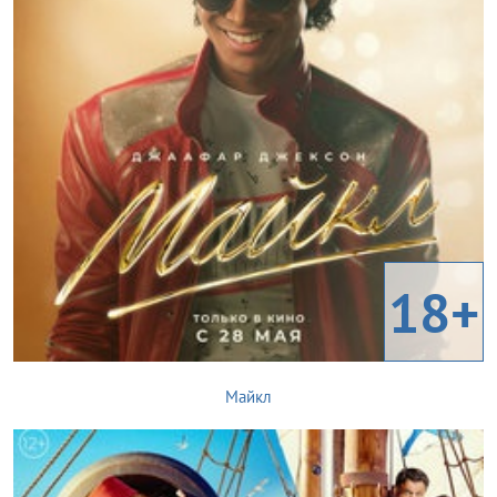
18+
Майкл