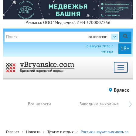
Реклама: ООО "Медведик", ИНН 3200007256
по новостям
6 августа 2026 г.
18+
четверг
Toggle
navigat
Брянск
Все новости
Заводные выходные
Главная
Новости
Туризм и отдых
Россиян научат выживать за