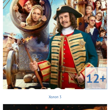
12+
Холоп 3