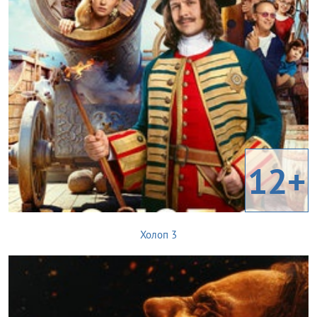
12+
Холоп 3