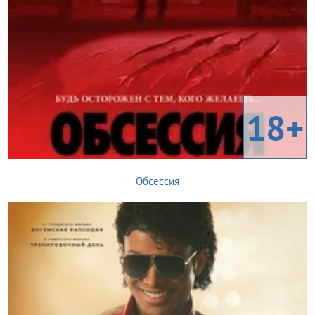
18+
Обсессия