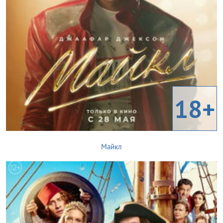
18+
Майкл