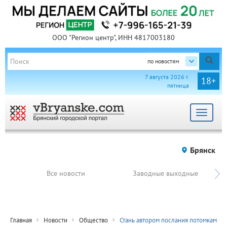
ООО "Регион центр", ИНН 4817003180
по новостям
7 августа 2026 г.
18+
пятница
Toggle
navigat
Брянск
Все новости
Заводные выходные
Главная
Новости
Общество
Стань автором послания потомкам